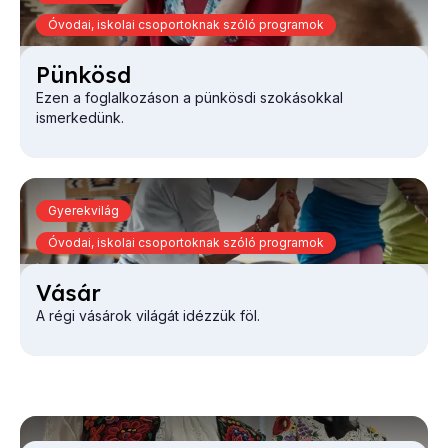
Óvodai, iskolai csoportoknak szóló programok
Pün­kösd
Ezen a foglalkozáson a pünkösdi szokásokkal
ismerkedünk.
Gyerekvilág
Óvodai, iskolai csoportoknak szóló programok
Vá­sár
A régi vásárok világát idézzük föl.