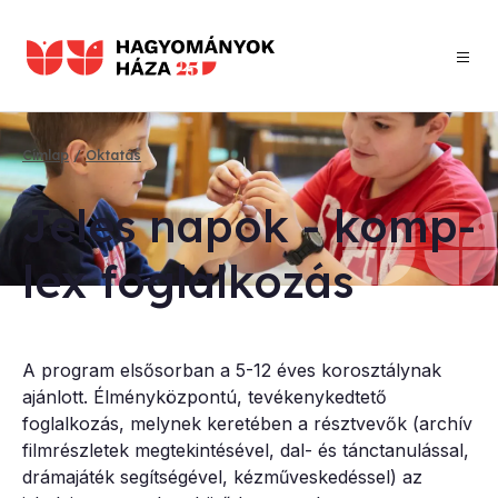
Ugrás
a
tartalomra
Címlap
Oktatás
Morzsa
Je­les na­pok - komp­
lex fog­lal­ko­zás
A program elsősorban a 5-12 éves korosztálynak
ajánlott. Élményközpontú, tevékenykedtető
foglalkozás, melynek keretében a résztvevők (archív
filmrészletek megtekintésével, dal- és tánctanulással,
drámajáték segítségével, kézműveskedéssel) az