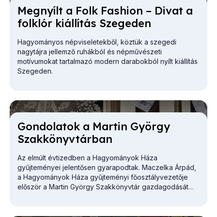
Meg­nyílt a Folk Fashi­on – Di­vat a
folk­lór ki­ál­lí­tás Sze­ge­den
Hagyományos népviseletekből, köztük a szegedi
nagytájra jellemző ruhákból és népművészeti
motívumokat tartalmazó modern darabokból nyílt kiállítás
Szegeden.
Gon­do­la­tok a Mar­tin György
Szak­könyv­tár­ban
Az elmúlt évtizedben a Hagyományok Háza
gyűjteményei jelentősen gyarapodtak. Maczelka Árpád,
a
Hagyományok Háza
gyűjteményi főosztályvezetője
először a Martin György Szakkönyvtár gazdagodását
vázolta.