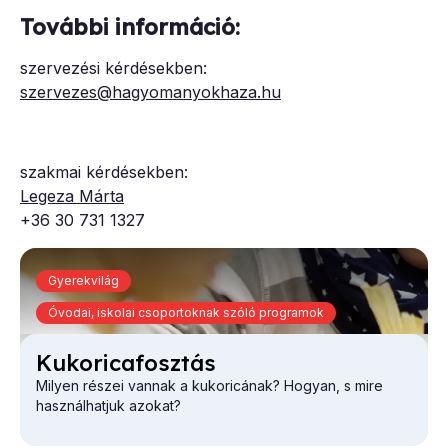
További információ:
szervezési kérdésekben:
szervezes@hagyomanyokhaza.hu
szakmai kérdésekben:
Legeza Márta
+36 30 731 1327
Gyerekvilág
Óvodai, iskolai csoportoknak szóló programok
Ku­ko­ri­ca­fosz­tás
Milyen részei vannak a kukoricának? Hogyan, s mire
használhatjuk azokat?