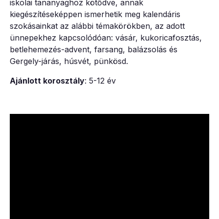
iskolai tananyaghoz kötődve, annak
kiegészítéseképpen ismerhetik meg kalendáris
szokásainkat az alábbi témakörökben, az adott
ünnepekhez kapcsolódóan: vásár, kukoricafosztás,
betlehemezés-advent, farsang, balázsolás és
Gergely-járás, húsvét, pünkösd.
Ajánlott korosztály
: 5-12 év