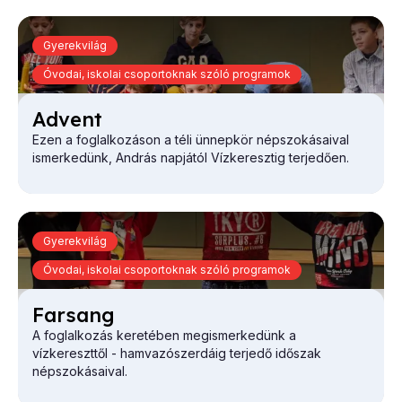
Gyerekvilág
Óvodai, iskolai csoportoknak szóló programok
Ad­vent
Ezen a foglalkozáson a téli ünnepkör népszokásaival
ismerkedünk, András napjától Vízkeresztig terjedően.
Gyerekvilág
Óvodai, iskolai csoportoknak szóló programok
Far­sang
A foglalkozás keretében megismerkedünk a
vízkereszttől - hamvazószerdáig terjedő időszak
népszokásaival.