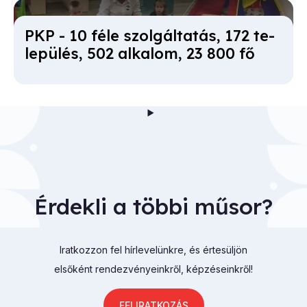
PKP - 10 fé­le szol­gál­ta­tás, 172 te­
le­pü­lés, 502 al­ka­lom, 23 800 fő
Érdekli a többi műsor?
Iratkozzon fel hírlevelünkre, és értesüljön
elsőként rendezvényeinkről, képzéseinkről!
FELIRATKOZÁS