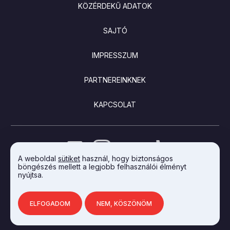
KÖZÉRDEKŰ ADATOK
SAJTÓ
IMPRESSZUM
PARTNEREINKNEK
KAPCSOLAT
A weboldal
sütiket
használ, hogy biztonságos
böngészés mellett a legjobb felhasználói élményt
nyújtsa.
AZ INTEGRAL VISION FEJLESZTETTE
ELFOGADOM
NEM, KÖSZÖNÖM