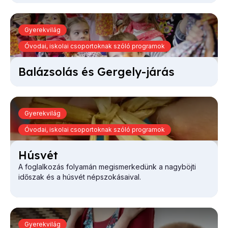
Gyerekvilág
Óvodai, iskolai csoportoknak szóló programok
Ba­lá­zso­lás és Ger­gely-já­rás
Gyerekvilág
Óvodai, iskolai csoportoknak szóló programok
Hús­vét
A foglalkozás folyamán megismerkedünk a nagyböjti
időszak és a húsvét népszokásaival.
Gyerekvilág