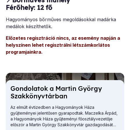
Férőhely: 12 fő
Hagyományos bőrműves megoldásokkal madárka
medálok készíthetők.
Előzetes regisztráció nincs, az esemény napján a
helyszínen lehet regisztrálni létszámkorlátos
programjainkra.
Gon­do­la­tok a Mar­tin György
Szak­könyv­tár­ban
Az elmúlt évtizedben a Hagyományok Háza
gyűjteményei jelentősen gyarapodtak. Maczelka Árpád,
a
Hagyományok Háza
gyűjteményi főosztályvezetője
először a Martin György Szakkönyvtár gazdagodását