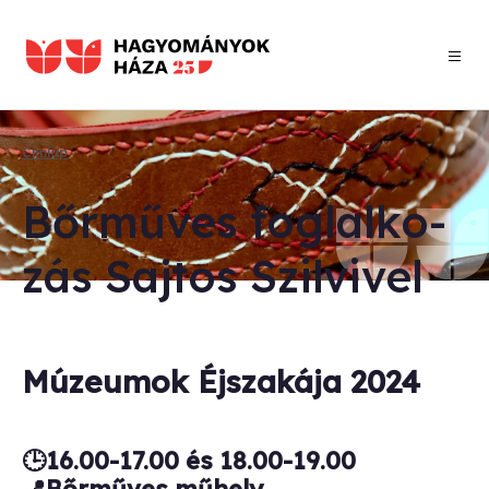
Ugrás
a
tartalomra
Címlap
Morzsa
Bőr­mű­ves fog­lal­ko­
zás Saj­tos Szil­vi­vel
Múzeumok Éjszakája 2024
🕒16.00-17.00 és 18.00-19.00
📍Bőrműves műhely