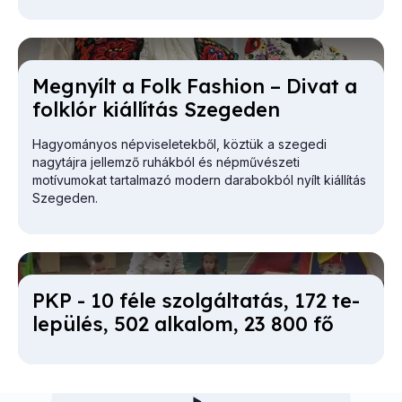
vázolta.
Meg­nyílt a Folk Fashi­on – Di­vat a
folk­lór ki­ál­lí­tás Sze­ge­den
Hagyományos népviseletekből, köztük a szegedi
nagytájra jellemző ruhákból és népművészeti
motívumokat tartalmazó modern darabokból nyílt kiállítás
Szegeden.
PKP - 10 fé­le szol­gál­ta­tás, 172 te­
le­pü­lés, 502 al­ka­lom, 23 800 fő