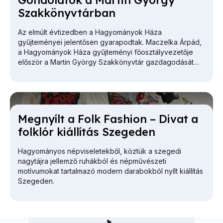
Gon­do­la­tok a Mar­tin György
Szak­könyv­tár­ban
Az elmúlt évtizedben a Hagyományok Háza
gyűjteményei jelentősen gyarapodtak. Maczelka Árpád,
a
Hagyományok Háza
gyűjteményi főosztályvezetője
először a Martin György Szakkönyvtár gazdagodását
vázolta.
Meg­nyílt a Folk Fashi­on – Di­vat a
folk­lór ki­ál­lí­tás Sze­ge­den
Hagyományos népviseletekből, köztük a szegedi
nagytájra jellemző ruhákból és népművészeti
motívumokat tartalmazó modern darabokból nyílt kiállítás
Szegeden.