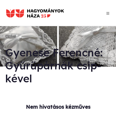
Ugrás
a
tartalomra
Címlap
Morzsa
Gye­ne­se Fe­renc­né:
Gyű­rű­pár­nák csip­
ké­vel
Nem hivatásos kézműves