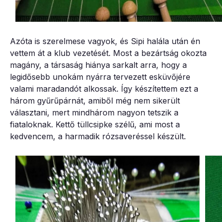
Azóta is szerelmese vagyok, és Sipi halála után én
vettem át a klub vezetését. Most a bezártság okozta
magány, a társaság hiánya sarkalt arra, hogy a
legidősebb unokám nyárra tervezett esküvőjére
valami maradandót alkossak. Így készítettem ezt a
három gyűrűpárnát, amiből még nem sikerült
választani, mert mindhárom nagyon tetszik a
fiataloknak. Kettő tüllcsipke szélű, ami most a
kedvencem, a harmadik rózsaveréssel készült.