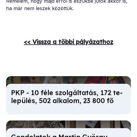
Remélem, hogy majd erről is eszükbe jutok akkor is,
ha már nem leszek közöttük.
<< Vissza a többi pályázathoz
PKP - 10 fé­le szol­gál­ta­tás, 172 te­
le­pü­lés, 502 al­ka­lom, 23 800 fő