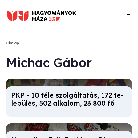
Ugrás
a
tartalomra
Címlap
Morzsa
Mi­chac Gá­bor
PKP - 10 fé­le szol­gál­ta­tás, 172 te­
le­pü­lés, 502 al­ka­lom, 23 800 fő