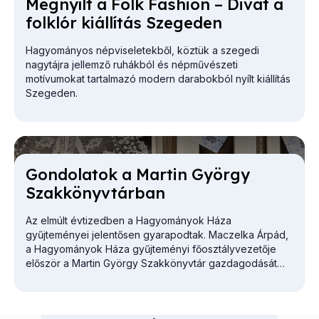
Meg­nyílt a Folk Fashi­on – Di­vat a
folk­lór ki­ál­lí­tás Sze­ge­den
Hagyományos népviseletekből, köztük a szegedi
nagytájra jellemző ruhákból és népművészeti
motívumokat tartalmazó modern darabokból nyílt kiállítás
Szegeden.
Gon­do­la­tok a Mar­tin György
Szak­könyv­tár­ban
Az elmúlt évtizedben a Hagyományok Háza
gyűjteményei jelentősen gyarapodtak. Maczelka Árpád,
a
Hagyományok Háza
gyűjteményi főosztályvezetője
először a Martin György Szakkönyvtár gazdagodását
vázolta.