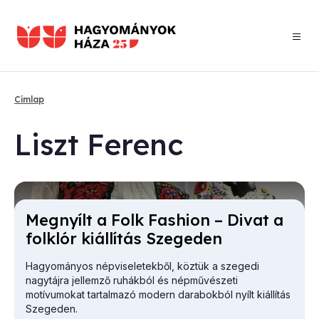
Ugrás
a
tartalomra
Címlap
Morzsa
Liszt Fe­renc
Meg­nyílt a Folk Fashi­on – Di­vat a
folk­lór ki­ál­lí­tás Sze­ge­den
Hagyományos népviseletekből, köztük a szegedi
nagytájra jellemző ruhákból és népművészeti
motívumokat tartalmazó modern darabokból nyílt kiállítás
Szegeden.