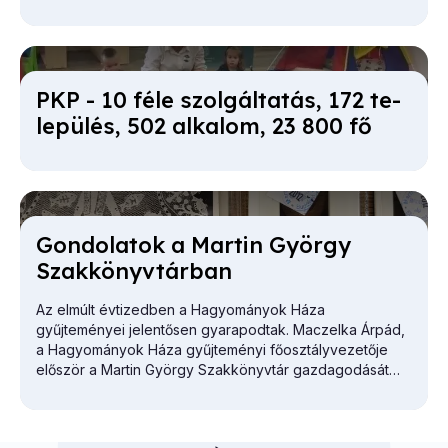
PKP - 10 fé­le szol­gál­ta­tás, 172 te­
le­pü­lés, 502 al­ka­lom, 23 800 fő
Gon­do­la­tok a Mar­tin György
Szak­könyv­tár­ban
Az elmúlt évtizedben a Hagyományok Háza
gyűjteményei jelentősen gyarapodtak. Maczelka Árpád,
a
Hagyományok Háza
gyűjteményi főosztályvezetője
először a Martin György Szakkönyvtár gazdagodását
vázolta.