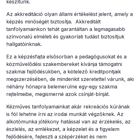
készítünk.
Az akkreditáció olyan állami értékelést jelent, amely a
képzés minőségét biztosítja. Akkreditált
tanfolyamainkon tehát garantáltan a legmagasabb
színvonalú elméleti és gyakorlati tudást biztosítjuk
hallgatóinknak.
Ez a képzésfajta elsősorban a pedagógusokat és a
közművelődési szakembereket kívánja támogatni
szakmai fejlődésükben, a kötelező kreditpontjaik
megszerzésében, de mindenkit szeretettel várunk, aki
néhány hónapra belemerülne egy-egy szakma
rejtelmeibe, megismerné azok csínját-bínját.
Kézműves tanfolyamainkat akár rekreációs kúrának
is föl lehetne írni az irodai munkát végzőknek. Az
alkotómunka jótékony hatással van az érzékelés, az
észlelés, az emlékezet, a képzelet és a figyelem
fejlődésére, fejleszti a szépérzéket és nem