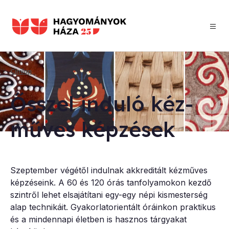
Ugrás
a
tartalomra
Címlap
Morzsa
Ősszel in­du­ló kéz­
mű­ves kép­zé­sek
Szeptember végétől indulnak akkreditált kézműves
képzéseink. A 60 és 120 órás tanfolyamokon kezdő
szintről lehet elsajátítani egy-egy népi kismesterség
alap technikáit. Gyakorlatorientált óráinkon praktikus
és a mindennapi életben is hasznos tárgyakat