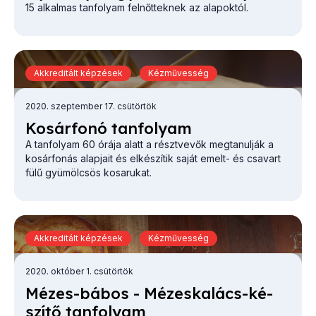
15 alkalmas tanfolyam felnőtteknek az alapoktól.
Akkreditált képzések
Kézművesség
2020. szeptember 17. csütörtök
Ko­sár­fo­nó tan­fo­lyam
A tanfolyam 60 órája alatt a résztvevők megtanulják a
kosárfonás alapjait és elkészítik saját emelt- és csavart
fülű gyümölcsös kosarukat.
Akkreditált képzések
Kézművesség
2020. október 1. csütörtök
Mé­zes-bá­bos - Mé­zes­ka­lács-ké­
szí­tő tan­fo­lyam