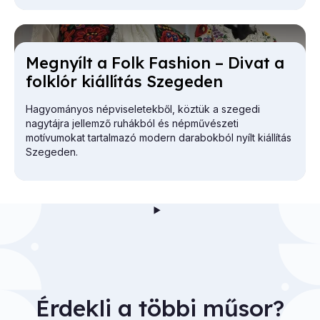
Meg­nyílt a Folk Fashi­on – Di­vat a
folk­lór ki­ál­lí­tás Sze­ge­den
Hagyományos népviseletekből, köztük a szegedi
nagytájra jellemző ruhákból és népművészeti
motívumokat tartalmazó modern darabokból nyílt kiállítás
Szegeden.
Érdekli a többi műsor?