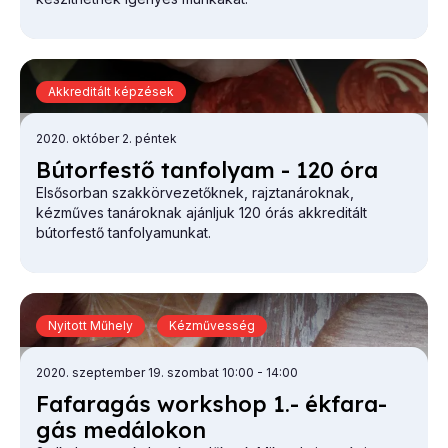
Akkreditált képzések
2020. október 2. péntek
Bú­tor­fes­tő tan­fo­lyam - 120 óra
Elsősorban szakkörvezetőknek, rajztanároknak,
kézműves tanároknak ajánljuk 120 órás akkreditált
bútorfestő tanfolyamunkat.
Nyitott Műhely
Kézművesség
2020. szeptember 19. szombat 10:00
- 14:00
Fa­fa­ra­gás work­shop 1.- ék­fa­ra­
gás me­dá­lo­kon