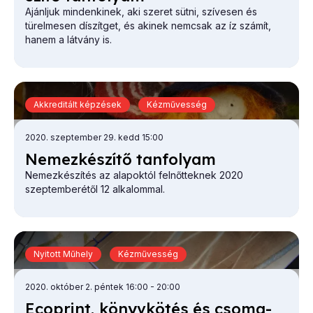
Ajánljuk mindenkinek, aki szeret sütni, szívesen és
türelmesen díszítget, és akinek nemcsak az íz számít,
hanem a látvány is.
Akkreditált képzések
Kézművesség
2020. szeptember 29. kedd 15:00
Ne­mez­ké­szí­tő tan­fo­lyam
Nemezkészítés az alapoktól felnőtteknek 2020
szeptemberétől 12 alkalommal.
Nyitott Műhely
Kézművesség
2020. október 2. péntek 16:00
- 20:00
Ecop­rint, könyv­kö­tés és cso­ma­