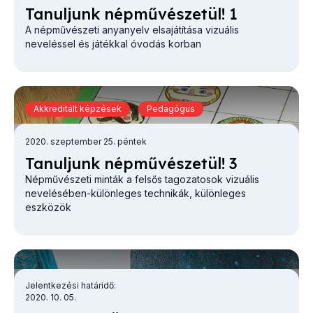
Ta­nul­junk nép­mű­vé­sze­tül! 1
A népművészeti anyanyelv elsajátítása vizuális
neveléssel és játékkal óvodás korban
Akkreditált képzések
Pedagógus
2020. szeptember 25. péntek
Ta­nul­junk nép­mű­vé­sze­tül! 3
Népművészeti minták a felsős tagozatosok vizuális
nevelésében-különleges technikák, különleges
eszközök
Jelentkezési határidő
2020. 10. 05.