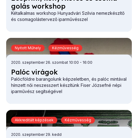
go­lás work­shop
Kétalkalmas workshop Hunyadvári Szilvia nemezkészítő
és csomagolástervező iparművésszel
Nyitott Műhely
Kézművesség
2020. szeptember 26. szombat 10:00
- 16:00
Pa­lóc vi­rá­gok
Palócföldre barangolunk képzeletben, és palóc mintával
hímzett női neszesszert készítünk Fiser Józsefné
népi
iparművész segítségével
Akkreditált képzések
Kézművesség
2020. szeptember 29. kedd