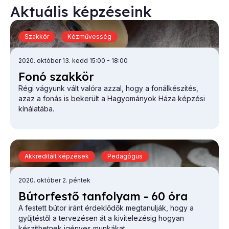
Aktuális képzéseink
Szakkör
Kézművesség
2020. október 13. kedd 15:00
- 18:00
Fo­nó szak­kör
Régi vágyunk vált valóra azzal, hogy a fonálkészítés,
azaz a fonás is bekerült a Hagyományok Háza képzési
kínálatába.
Akkreditált képzések
Pedagógus
2020. október 2. péntek
Bú­tor­fes­tő tan­fo­lyam - 60 óra
A festett bútor iránt érdeklődők megtanulják, hogy a
gyűjtéstől a tervezésen át a kivitelezésig hogyan
készíthetnek igényes munkákat.