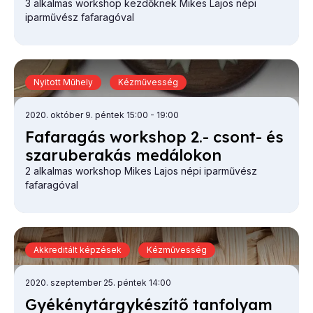
3 alkalmas workshop kezdőknek Mikes Lajos népi
iparművész fafaragóval
Nyitott Műhely
Kézművesség
2020. október 9. péntek 15:00
- 19:00
Fa­fa­ra­gás work­shop 2.- csont- és
sza­ru­be­ra­kás me­dá­lo­kon
2 alkalmas workshop Mikes Lajos népi iparművész
fafaragóval
Akkreditált képzések
Kézművesség
2020. szeptember 25. péntek 14:00
Gyé­kény­tárgy­ké­szí­tő tan­fo­lyam