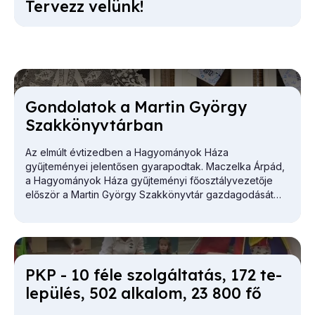
Ter­vezz ve­lünk!
Gon­do­la­tok a Mar­tin György
Szak­könyv­tár­ban
Az elmúlt évtizedben a Hagyományok Háza
gyűjteményei jelentősen gyarapodtak. Maczelka Árpád,
a
Hagyományok Háza
gyűjteményi főosztályvezetője
először a Martin György Szakkönyvtár gazdagodását
vázolta.
PKP - 10 fé­le szol­gál­ta­tás, 172 te­
le­pü­lés, 502 al­ka­lom, 23 800 fő