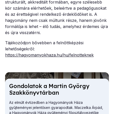
strukturált, akkreditált formában, egyre szélesebb
kör számára elérhetőek, beleértve a pedagógusokat
és az érettségivel rendelkező érdeklődőket is. A
hagyomány nem csak múltunk része, hanem jövőnk
formálója is lehet – élő tudás, amelyhez érdemes újra
és újra visszatérni.
Tájékozódjon bővebben a felnőttképzési
lehetőségekről:
https://hagyomanyokhaza.hu/hu/felnotteknek
Gon­do­la­tok a Mar­tin György
Szak­könyv­tár­ban
Az elmúlt évtizedben a Hagyományok Háza
gyűjteményei jelentősen gyarapodtak. Maczelka Árpád,
a
Hagyományok Háza
gyűjteményi főosztályvezetője