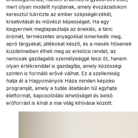
mert olyan modellt nyújtanak, amely évszázadokon
keresztül tükrözte az ember szépségérzékét,
kreativitását és művészi képességeit. Ha egy
kisgyermek megtapasztalja az éneklés, a tánc
örömét, természetes anyagokkal ismerkedik meg,
apró tárgyakat, játékokat készít, és a mesék hőseinek
küzdelmeiben élheti meg az erkölcsi rendet, az
nemcsak gazdagabb személyiséggé teszi őt, hanem
olyan értékrenddel is gazdagítja, amely közösségi
szinten is formáló erővé válhat. Ez a szellemiség
hatja át a Hagyományok Háza minden képzési
programját, amely a tudás átadásán túl egyfajta
életformát, kapcsolódási lehetőséget és belső
erőforrást is kínál a mai világ kihívásai között.