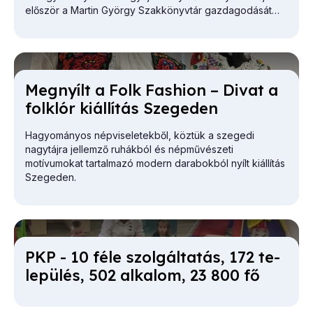
először a Martin György Szakkönyvtár gazdagodását
vázolta.
Meg­nyílt a Folk Fashi­on – Di­vat a
folk­lór ki­ál­lí­tás Sze­ge­den
Hagyományos népviseletekből, köztük a szegedi
nagytájra jellemző ruhákból és népművészeti
motívumokat tartalmazó modern darabokból nyílt kiállítás
Szegeden.
PKP - 10 fé­le szol­gál­ta­tás, 172 te­
le­pü­lés, 502 al­ka­lom, 23 800 fő