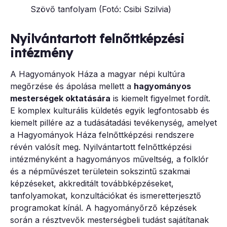
Szövő tanfolyam (Fotó: Csibi Szilvia)
Nyilvántartott felnőttképzési
intézmény
A Hagyományok Háza a magyar népi kultúra
megőrzése és ápolása mellett a
hagyományos
mesterségek oktatására
is kiemelt figyelmet fordít.
E komplex kulturális küldetés egyik legfontosabb és
kiemelt pillére az a tudásátadási tevékenység, amelyet
a Hagyományok Háza felnőttképzési rendszere
révén valósít meg. Nyilvántartott felnőttképzési
intézményként a hagyományos műveltség, a folklór
és a népművészet területein sokszintű szakmai
képzéseket, akkreditált továbbképzéseket,
tanfolyamokat, konzultációkat és ismeretterjesztő
programokat kínál. A hagyományőrző képzések
során a résztvevők mesterségbeli tudást sajátítanak