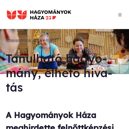
Ugrás
a
tartalomra
Hagyományok Háza
Hírek
Morzsa
Ta­nul­ha­tó ha­gyo­
mány, él­he­tő hi­va­
tás
A Hagyományok Háza
meghirdette felnőttképzési