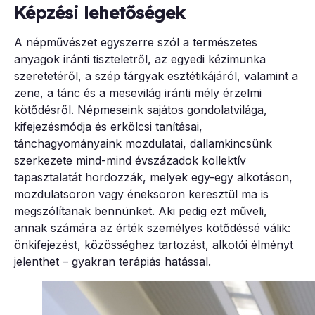
Képzési lehetőségek
A népművészet egyszerre szól a természetes
anyagok iránti tiszteletről, az egyedi kézimunka
szeretetéről, a szép tárgyak esztétikájáról, valamint a
zene, a tánc és a mesevilág iránti mély érzelmi
kötődésről. Népmeseink sajátos gondolatvilága,
kifejezésmódja és erkölcsi tanításai,
tánchagyományaink mozdulatai, dallamkincsünk
szerkezete mind-mind évszázadok kollektív
tapasztalatát hordozzák, melyek egy-egy alkotáson,
mozdulatsoron vagy éneksoron keresztül ma is
megszólítanak bennünket. Aki pedig ezt műveli,
annak számára az érték személyes kötődéssé válik:
önkifejezést, közösséghez tartozást, alkotói élményt
jelenthet – gyakran terápiás hatással.