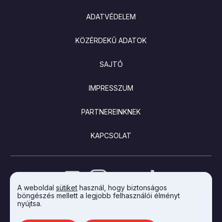
ADATVÉDELEM
KÖZÉRDEKŰ ADATOK
SAJTÓ
IMPRESSZUM
PARTNEREINKNEK
KAPCSOLAT
A weboldal
sütiket
használ, hogy biztonságos
böngészés mellett a legjobb felhasználói élményt
nyújtsa.
AZ INTEGRAL VISION FEJLESZTETTE