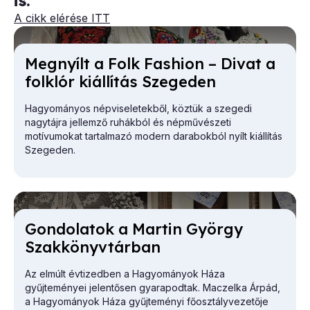
is.
A cikk elérése ITT
Meg­nyílt a Folk Fashi­on – Di­vat a
folk­lór ki­ál­lí­tás Sze­ge­den
Hagyományos népviseletekből, köztük a szegedi
nagytájra jellemző ruhákból és népművészeti
motívumokat tartalmazó modern darabokból nyílt kiállítás
Szegeden.
Gon­do­la­tok a Mar­tin György
Szak­könyv­tár­ban
Az elmúlt évtizedben a Hagyományok Háza
gyűjteményei jelentősen gyarapodtak. Maczelka Árpád,
a
Hagyományok Háza
gyűjteményi főosztályvezetője