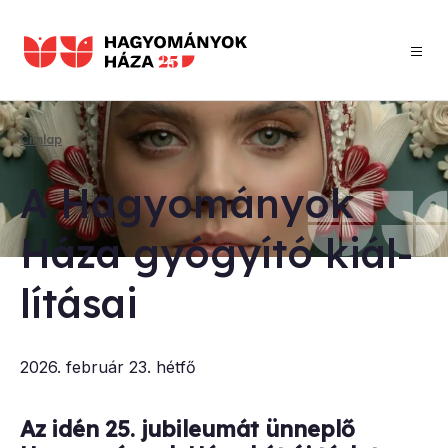
Ugrás
a
tartalomra
Címlap
Morzsa
A Ha­gyo­má­nyok
Há­za gyó­gyí­tó ki­ál­
lí­tá­sai
2026. február 23. hétfő
Az idén 25. jubileumát ünneplő