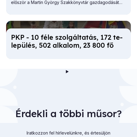
először a Martin György Szakkönyvtár gazdagodását
vázolta.
PKP - 10 fé­le szol­gál­ta­tás, 172 te­
le­pü­lés, 502 al­ka­lom, 23 800 fő
Érdekli a többi műsor?
Iratkozzon fel hírlevelünkre, és értesüljön