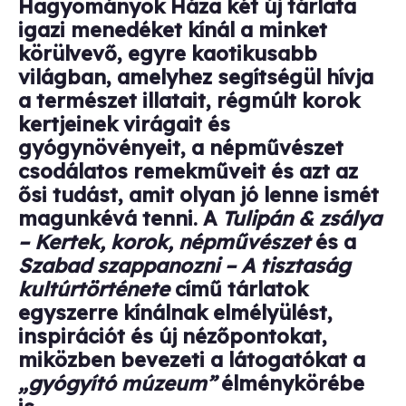
Hagyományok Háza két új tárlata
igazi menedéket kínál a minket
körülvevő, egyre kaotikusabb
világban, amelyhez segítségül hívja
a természet illatait, régmúlt korok
kertjeinek virágait és
gyógynövényeit, a népművészet
csodálatos remekműveit és azt az
ősi tudást, amit olyan jó lenne ismét
magunkévá tenni. A
Tulipán & zsálya
– Kertek, korok, népművészet
és a
Szabad szappanozni – A tisztaság
kultúrtörténete
című tárlatok
egyszerre kínálnak elmélyülést,
inspirációt és új nézőpontokat,
miközben bevezeti a látogatókat a
„gyógyító múzeum”
élménykörébe