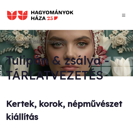
Ugrás
a
tartalomra
Hagyományok Háza
Programok
Morzsa
Tu­li­pán & zsá­lya -
TÁR­LAT­VE­ZE­TÉS
Kertek, korok, népművészet
kiállítás