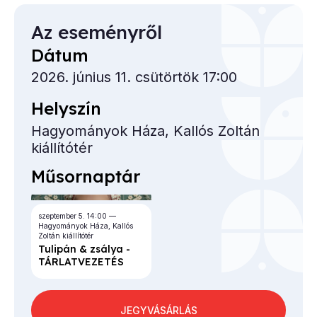
Az eseményről
Dátum
2026. június 11. csütörtök 17:00
Helyszín
Hagyományok Háza, Kallós Zoltán
kiállítótér
Műsornaptár
szeptember 5.
14:00
Hagyományok Háza, Kallós
Zoltán kiállítótér
Tu­li­pán & zsá­lya -
TÁR­LAT­VE­ZE­TÉS
JEGYVÁSÁRLÁS