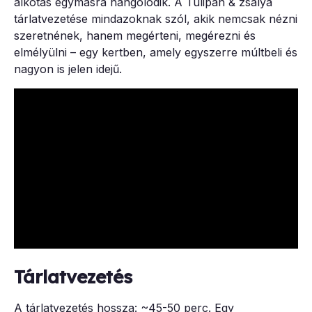
alkotás egymásra hangolódik. A Tulipán & zsálya
tárlatvezetése mindazoknak szól, akik nemcsak nézni
szeretnének, hanem megérteni, megérezni és
elmélyülni – egy kertben, amely egyszerre múltbeli és
nagyon is jelen idejű.
Tárlatvezetés
A tárlatvezetés hossza: ~45-50 perc. Egy