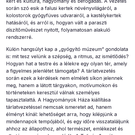
kert és kultúra, hagyomány és befogadás. A vezetés
során szó esik a falusi kertek növényvilágáról, a
kolostorok gyógyfüves udvarairól, a kastélykertek
hatásáról, és arról is, hogyan vált a paraszti
díszítőművészet nyitott, folyamatosan alakuló
rendszerré.
Külön hangsúlyt kap a „gyógyító múzeum” gondolata
is: mit tesz velünk a szépség, a ritmus, az ismétlődés?
Hogyan hat a testre és a lélekre egy olyan tér, amely
a figyelmes jelenlétet támogatja? A tárlatvezetés
során ezek a kérdések nem elméleti síkon jelennek
meg, hanem a látott tárgyakon, motívumokon és
történeteken keresztül válnak személyes
tapasztalattá. A Hagyományok Háza kiállítása
tárlatvezetéssel nemcsak ismeretet ad, hanem
élményt kínál: lehetőséget arra, hogy kilépjünk a
mindennapok tempójából, és egy időre visszataláljunk
ahhoz az állapothoz, ahol természet, emlékezet és