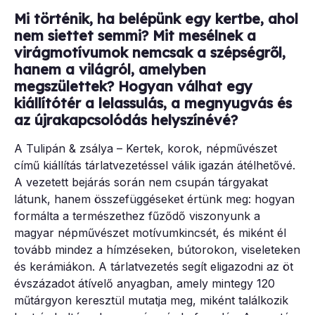
Mi történik, ha belépünk egy kertbe, ahol
nem siettet semmi? Mit mesélnek a
virágmotívumok nemcsak a szépségről,
hanem a világról, amelyben
megszülettek? Hogyan válhat egy
kiállítótér a lelassulás, a megnyugvás és
az újrakapcsolódás helyszínévé?
A Tulipán & zsálya – Kertek, korok, népművészet
című kiállítás tárlatvezetéssel válik igazán átélhetővé.
A vezetett bejárás során nem csupán tárgyakat
látunk, hanem összefüggéseket értünk meg: hogyan
formálta a természethez fűződő viszonyunk a
magyar népművészet motívumkincsét, és miként él
tovább mindez a hímzéseken, bútorokon, viseleteken
és kerámiákon. A tárlatvezetés segít eligazodni az öt
évszázadot átívelő anyagban, amely mintegy 120
műtárgyon keresztül mutatja meg, miként találkozik