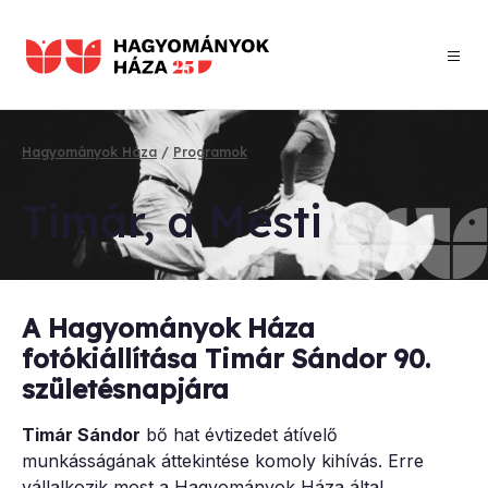
Ugrás
a
tartalomra
Hagyományok Háza
Programok
Morzsa
Timár, a Mes­ti
A Hagyományok Háza
fotókiállítása Timár Sándor 90.
születésnapjára
Timár Sándor
bő hat évtizedet átívelő
munkásságának áttekintése komoly kihívás. Erre
vállalkozik most a Hagyományok Háza által