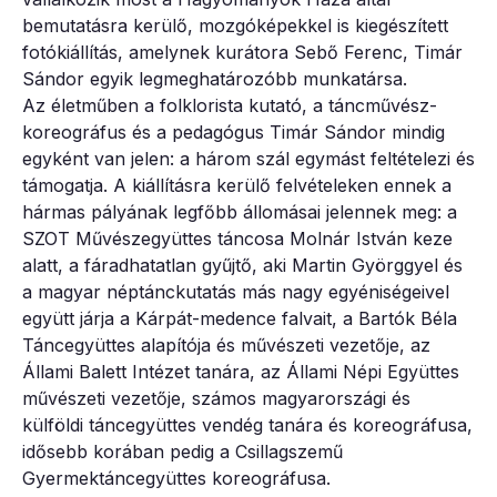
bemutatásra kerülő, mozgóképekkel is kiegészített
fotókiállítás, amelynek kurátora Sebő Ferenc, Timár
Sándor egyik legmeghatározóbb munkatársa.
Az életműben a folklorista kutató, a táncművész-
koreográfus és a pedagógus Timár Sándor mindig
egyként van jelen: a három szál egymást feltételezi és
támogatja. A kiállításra kerülő felvételeken ennek a
hármas pályának legfőbb állomásai jelennek meg: a
SZOT Művészegyüttes táncosa Molnár István keze
alatt, a fáradhatatlan gyűjtő, aki Martin Györggyel és
a magyar néptánckutatás más nagy egyéniségeivel
együtt járja a Kárpát-medence falvait, a Bartók Béla
Táncegyüttes alapítója és művészeti vezetője, az
Állami Balett Intézet tanára, az Állami Népi Együttes
művészeti vezetője, számos magyarországi és
külföldi táncegyüttes vendég tanára és koreográfusa,
idősebb korában pedig a Csillagszemű
Gyermektáncegyüttes koreográfusa.