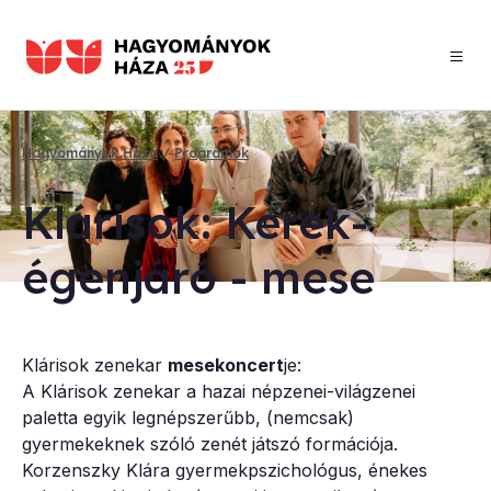
Ugrás
a
tartalomra
Hagyományok Háza
Programok
Morzsa
Klá­ri­sok: Ke­rek­
égen­já­ró - me­se
Klárisok zenekar
mesekoncert
je:
A Klárisok zenekar a hazai népzenei-világzenei
paletta egyik legnépszerűbb, (nemcsak)
gyermekeknek szóló zenét játszó formációja.
Korzenszky Klára gyermekpszichológus, énekes