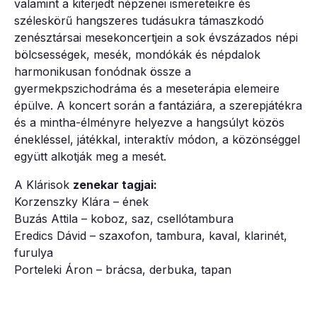
valamint a kiterjedt népzenei ismereteikre és
széleskörű hangszeres tudásukra támaszkodó
zenésztársai mesekoncertjein a sok évszázados népi
bölcsességek, mesék, mondókák és népdalok
harmonikusan fonódnak össze a
gyermekpszichodráma és a meseterápia elemeire
épülve. A koncert során a fantáziára, a szerepjátékra
és a mintha-élményre helyezve a hangsúlyt közös
énekléssel, játékkal, interaktív módon, a közönséggel
együtt alkotják meg a mesét.
A Klárisok
zenekar tagjai:
Korzenszky Klára – ének
Buzás Attila – koboz, saz, csellótambura
Eredics Dávid – szaxofon, tambura, kaval, klarinét,
furulya
Porteleki Áron – brácsa, derbuka, tapan