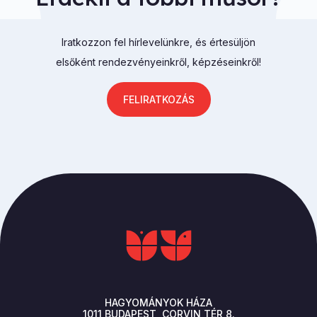
Iratkozzon fel hírlevelünkre, és értesüljön
elsőként rendezvényeinkről, képzéseinkről!
FELIRATKOZÁS
HAGYOMÁNYOK HÁZA
1011
BUDAPEST
CORVIN TÉR 8.