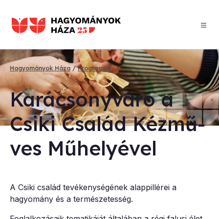
Ugrás
a
tartalomra
Hagyományok Háza
Programok
Morzsa
Ka­rá­csony­vá­ró a
Csi­ki Csa­lád Kéz­mű­
ves Mű­he­lyé­vel
A Csiki család tevékenységének alappillérei a
hagyomány és a természetesség.
Foglalkozásaik tematikáját általában a régi falusi élet