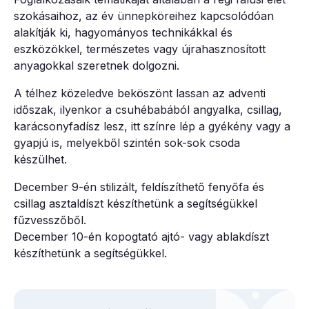
szokásaihoz, az év ünnepköreihez kapcsolódóan
alakítják ki, hagyományos technikákkal és
eszközökkel, természetes vagy újrahasznosított
anyagokkal szeretnek dolgozni.
A télhez közeledve beköszönt lassan az adventi
időszak, ilyenkor a csuhébabából angyalka, csillag,
karácsonyfadísz lesz, itt színre lép a gyékény vagy a
gyapjú is, melyekből szintén sok-sok csoda
készülhet.
December 9-én stilizált, feldíszíthető fenyőfa és
csillag asztaldíszt készíthetünk a segítségükkel
fűzvesszőből.
December 10-én kopogtató ajtó- vagy ablakdíszt
készíthetünk a segítségükkel.