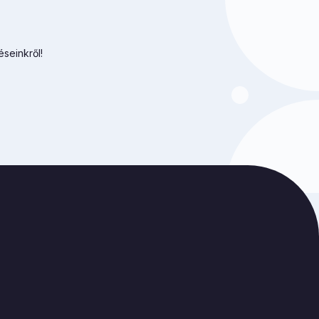
éseinkről!