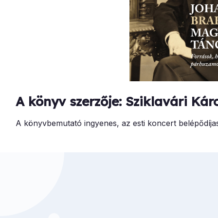
A könyv szerzője: Sziklavári Kár
A könyvbemutató ingyenes, az esti koncert belépődíja