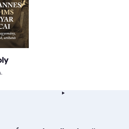
oly
s.