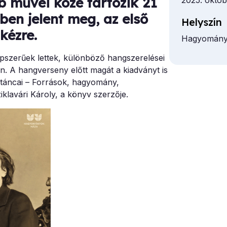
b művei közé tartozik 21
2025. októb
en jelent meg, az első
Helyszín
kézre.
Hagyományo
zerűek lettek, különböző hangszerelései
n. A hangverseny előtt magát a kiadványt is
táncai – Források, hagyomány,
lavári Károly, a könyv szerzője.