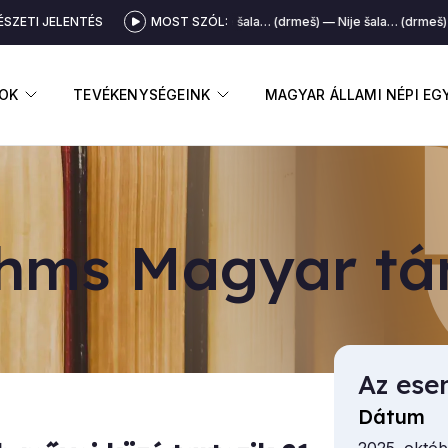
SZETI JELENTÉS
MOST SZÓL:
Nije šala… (drmeš)
Nije šala… (drmeš)
GNYITÁSA
ALMENÜ MEGNYITÁSA
ALMENÜ MEGNYITÁSA
OK
TEVÉKENYSÉGEINK
MAGYAR ÁLLAMI NÉPI E
hms Ma­gyar tán
Az ese
Dátum