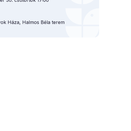
er 30. csütörtök 17:00
k Háza, Halmos Béla terem