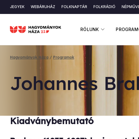
Ugrás
JEGYEK
WEBÁRUHÁZ
FOLKNAPTÁR
FOLKRÁDIÓ
NÉPMŰVÉ
a
Másodlagos
tartalomra
navigáció
ALMENÜ ME
RÓLUNK
PROGRAM
Hagyományok Háza
Programok
Morzsa
Jo­han­nes Bra
Kiadványbemutató