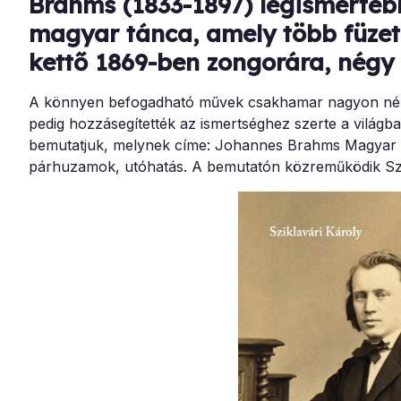
Brahms (1833-1897) legismerteb
magyar tánca, amely több füzetb
kettő 1869-ben zongorára, négy 
A könnyen befogadható művek csakhamar nagyon néps
pedig hozzásegítették az ismertséghez szerte a világba
bemutatjuk, melynek címe: Johannes Brahms Magyar 
párhuzamok, utóhatás. A bemutatón közreműködik Szik