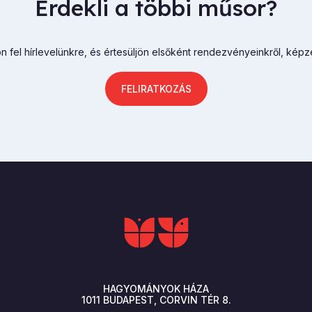
Érdekli a többi műsor?
n fel hírlevelünkre, és értesüljön elsőként rendezvényeinkről, képz
FELIRATKOZÁS
HAGYOMÁNYOK HÁZA
1011
BUDAPEST
CORVIN TÉR 8.