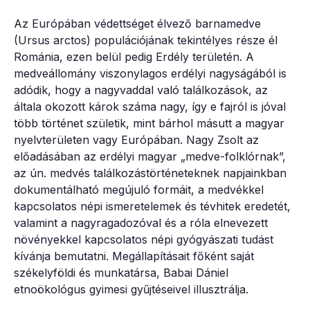
Az Európában védettséget élvező barnamedve
(Ursus arctos) populációjának tekintélyes része él
Románia, ezen belül pedig Erdély területén. A
medveállomány viszonylagos erdélyi nagyságából is
adódik, hogy a nagyvaddal való találkozások, az
általa okozott károk száma nagy, így e fajról is jóval
több történet születik, mint bárhol másutt a magyar
nyelvterületen vagy Európában. Nagy Zsolt az
előadásában az erdélyi magyar „medve-folklórnak”,
az ún. medvés találkozástörténeteknek napjainkban
dokumentálható megújuló formáit, a medvékkel
kapcsolatos népi ismeretelemek és tévhitek eredetét,
valamint a nagyragadozóval és a róla elnevezett
növényekkel kapcsolatos népi gyógyászati tudást
kívánja bemutatni. Megállapításait főként saját
székelyföldi és munkatársa, Babai Dániel
etnoökológus gyimesi gyűjtéseivel illusztrálja.