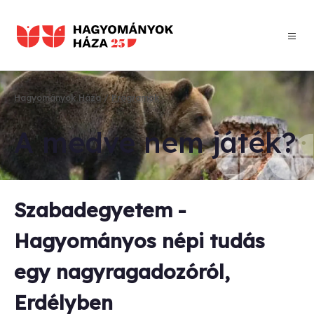
Ugrás
a
tartalomra
Hagyományok Háza
Programok
Morzsa
A med­ve nem já­ték?
Szabadegyetem -
Hagyományos népi tudás
egy nagyragadozóról,
Erdélyben