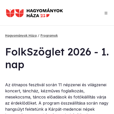
Ugrás
a
tartalomra
Hagyományok Háza
Programok
Morzsa
Folk­Szög­let 2026 - 1.
nap
Az ötnapos fesztivál során 11 népzenei és világzenei
koncert, táncház, kézműves foglalkozás,
mesekocsma, táncos előadások és fotókiállítás várja
az érdeklődőket. A program összeállítása során nagy
hangsúlyt fektetünk a Kárpát-medencei népek