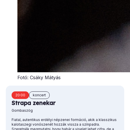
Fotó: Csáky Mátyás
20:00
koncert
Strapa zenekar
Gombaszög
Fiatal, autentikus erdélyi népzenei formáció, akik a klasszikus
kalotaszegi vonószenét hozzák vissza a színpadra.
Szeretnék megmutatni, hogy habár a viselet lehet cifra, de a