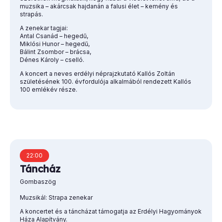
muzsika – akárcsak hajdanán a falusi élet – kemény és
strapás.
A zenekar tagjai:
Antal Csanád – hegedű,
Miklósi Hunor – hegedű,
Bálint Zsombor – brácsa,
Dénes Károly – cselló.
A koncert a neves erdélyi néprajzkutató Kallós Zoltán
születésének 100. évfordulója alkalmából rendezett Kallós
100 emlékév része.
22:00
Táncház
Gombaszög
Muzsikál: Strapa zenekar
A koncertet és a táncházat támogatja az Erdélyi Hagyományok
Háza Alapítvány.