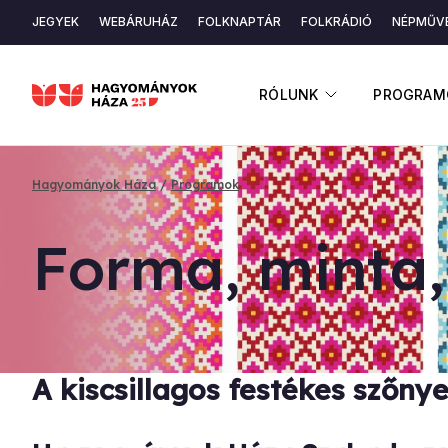
Ugrás
JEGYEK
WEBÁRUHÁZ
FOLKNAPTÁR
FOLKRÁDIÓ
NÉPMŰVÉ
a
Másodlagos
tartalomra
navigáció
ALMENÜ ME
RÓLUNK
PROGRAM
Hagyományok Háza
Programok
Morzsa
For­ma, min­ta,
A kiscsillagos festékes szőny