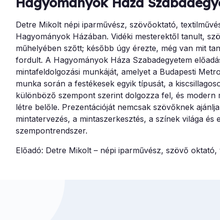
Hagyományok Háza Szabadegy
Detre Mikolt népi iparművész, szövőoktató, textilműv
Hagyományok Házában. Vidéki mesterektől tanult, szöv
műhelyében szőtt; később úgy érezte, még van mit tan
fordult. A Hagyományok Háza Szabadegyetem előadása
mintafeldolgozási munkáját, amelyet a Budapesti Metro
munka során a festékesek egyik típusát, a kiscsillagos
különböző szempont szerint dolgozza fel, és modern 
létre belőle. Prezentációját nemcsak szövőknek ajánlj
mintatervezés, a mintaszerkesztés, a színek világa és 
szempontrendszer.
Előadó: Detre Mikolt – népi iparművész, szövő oktató, 