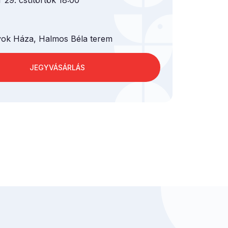
r 29. csütörtök 18:00
k Háza, Halmos Béla terem
JEGYVÁSÁRLÁS