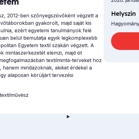
etem
2026. januá
Helyszín
ész, 2012-ben szőnyegszövőként végzett a
őtáborokban gyakorolt, majd saját kis
Hagyományo
ulnia, ezért egyetemi tanulmányok felé
in belül bemutatja egyik legkomplexebb
politan Egyetem textil szakán végzett. A
ok mintaszerkezetét elemzi, majd öt
megfogalmazásban textilminta-terveket hoz
a, hanem mindazoknak, akiket érdekel a
egy alaposan körüljárt tervezési
textilművész