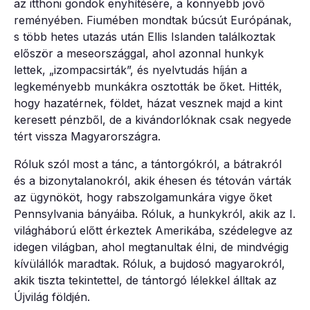
az itthoni gondok enyhítésére, a könnyebb jövő
reményében. Fiumében mondtak búcsút Európának,
s több hetes utazás után Ellis Islanden találkoztak
először a meseországgal, ahol azonnal hunkyk
lettek, „izompacsirták”, és nyelvtudás híján a
legkeményebb munkákra osztották be őket. Hitték,
hogy hazatérnek, földet, házat vesznek majd a kint
keresett pénzből, de a kivándorlóknak csak negyede
tért vissza Magyarországra.
Róluk szól most a tánc, a tántorgókról, a bátrakról
és a bizonytalanokról, akik éhesen és tétován várták
az ügynököt, hogy rabszolgamunkára vigye őket
Pennsylvania bányáiba. Róluk, a hunkykról, akik az I.
világháború előtt érkeztek Amerikába, szédelegve az
idegen világban, ahol megtanultak élni, de mindvégig
kívülállók maradtak. Róluk, a bujdosó magyarokról,
akik tiszta tekintettel, de tántorgó lélekkel álltak az
Újvilág földjén.