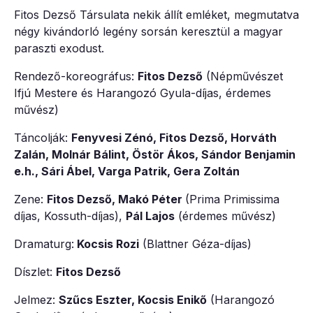
Fitos Dezső Társulata nekik állít emléket, megmutatva
négy kivándorló legény sorsán keresztül a magyar
paraszti exodust.
Rendező-koreográfus:
Fitos Dezső
(Népművészet
Ifjú Mestere és Harangozó Gyula-díjas, érdemes
művész)
Táncolják:
Fenyvesi Zénó, Fitos Dezső, Horváth
Zalán, Molnár Bálint, Östör Ákos, Sándor Benjamin
e.h., Sári Ábel, Varga Patrik, Gera Zoltán
Zene:
Fitos Dezső, Makó Péter
(Prima Primissima
díjas, Kossuth-díjas),
Pál Lajos
(érdemes művész)
Dramaturg:
Kocsis Rozi
(Blattner Géza-díjas)
Díszlet:
Fitos Dezső
Jelmez:
Szűcs Eszter, Kocsis Enikő
(Harangozó