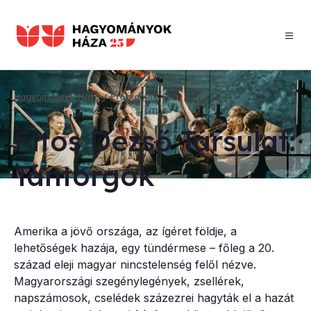
Ugrás
a
tartalomra
Hagyományok Háza
Programok
Morzsa
Fi­tos De­zső Tár­su­lat:
Tán­tor­gók
Amerika a jövő országa, az ígéret földje, a
lehetőségek hazája, egy tündérmese – főleg a 20.
század eleji magyar nincstelenség felől nézve.
Magyarországi szegénylegények, zsellérek,
napszámosok, cselédek százezrei hagyták el a hazát