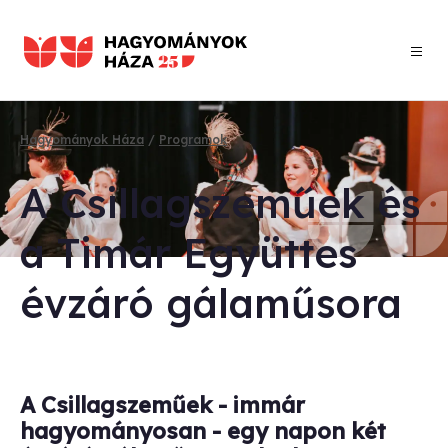
Ugrás
a
tartalomra
Hagyományok Háza
Programok
Morzsa
A Csil­lag­sze­mű­ek és
a Timár Együt­tes
év­zá­ró gá­la­mű­so­ra
A Csillagszeműek - immár
hagyományosan - egy napon két