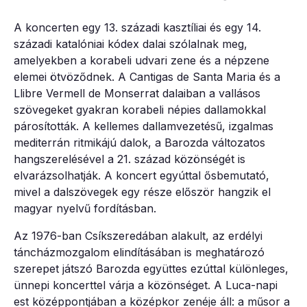
A koncerten egy 13. századi kasztíliai és egy 14.
századi katalóniai kódex dalai szólalnak meg,
amelyekben a korabeli udvari zene és a népzene
elemei ötvöződnek. A Cantigas de Santa Maria és a
Llibre Vermell de Monserrat dalaiban a vallásos
szövegeket gyakran korabeli népies dallamokkal
párosították. A kellemes dallamvezetésű, izgalmas
mediterrán ritmikájú dalok, a Barozda változatos
hangszerelésével a 21. század közönségét is
elvarázsolhatják. A koncert egyúttal ősbemutató,
mivel a dalszövegek egy része először hangzik el
magyar nyelvű fordításban.
Az 1976-ban Csíkszeredában alakult, az erdélyi
táncházmozgalom elindításában is meghatározó
szerepet játszó Barozda együttes ezúttal különleges,
ünnepi koncerttel várja a közönséget. A Luca-napi
est középpontjában a középkor zenéje áll: a műsor a