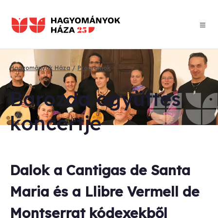
Ugrás
a
tartalomra
Hagyományok Háza
Programok
Morzsa
Ba­roz­da együt­tes
kon­cert­je
Dalok a Cantigas de Santa
Maria és a Llibre Vermell de
Montserrat kódexekből