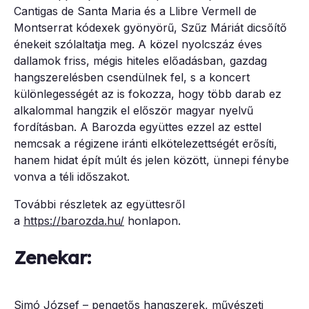
Cantigas de Santa Maria és a Llibre Vermell de
Montserrat kódexek gyönyörű, Szűz Máriát dicsőítő
énekeit szólaltatja meg. A közel nyolcszáz éves
dallamok friss, mégis hiteles előadásban, gazdag
hangszerelésben csendülnek fel, s a koncert
különlegességét az is fokozza, hogy több darab ez
alkalommal hangzik el először magyar nyelvű
fordításban. A Barozda együttes ezzel az esttel
nemcsak a régizene iránti elkötelezettségét erősíti,
hanem hidat épít múlt és jelen között, ünnepi fénybe
vonva a téli időszakot.
További részletek az együttesről
a
https://barozda.hu/
honlapon.
Zenekar:
Simó József – pengetős hangszerek, művészeti