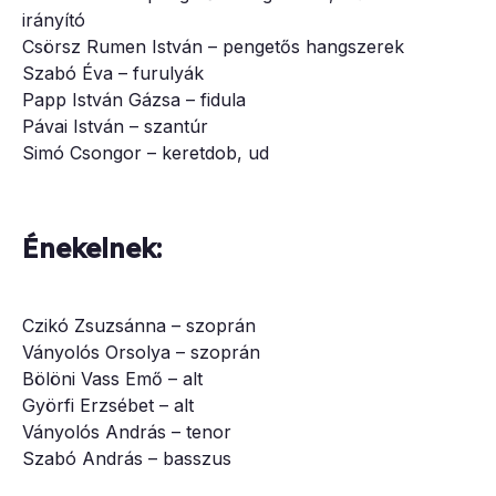
irányító
Csörsz Rumen István – pengetős hangszerek
Szabó Éva – furulyák
Papp István Gázsa – fidula
Pávai István – szantúr
Simó Csongor – keretdob, ud
Énekelnek:
Czikó Zsuzsánna – szoprán
Ványolós Orsolya – szoprán
Bölöni Vass Emő – alt
Györfi Erzsébet – alt
Ványolós András – tenor
Szabó András – basszus