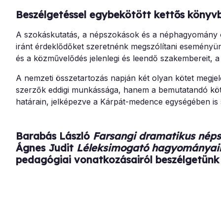
Beszélgetéssel egybekötött kettős köny
A szokáskutatás, a népszokások és a néphagyomány óv
iránt érdeklődőket szeretnénk megszólítani eseményü
és a közművelődés jelenlegi és leendő szakembereit, a
A nemzeti összetartozás napján két olyan kötet megj
szerzők eddigi munkássága, hanem a bemutatandó köte
határain, jelképezve a Kárpát-medence egységében is s
Barabás László
Farsangi dramatikus nép
Ágnes Judit
Léleksimogató hagyományai
pedagógiai vonatkozásairól beszélgetünk 