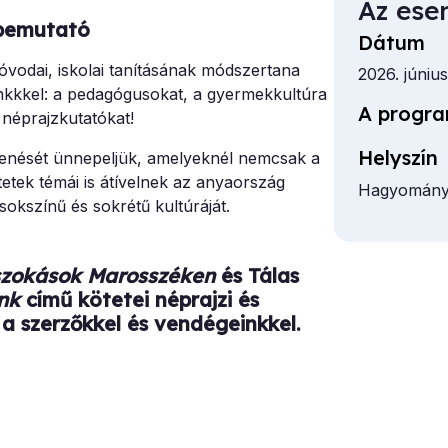
Az ese
vbemutató
Dátum
odai, iskolai tanításának módszertana
2026. június
nkkkel: a pedagógusokat, a gyermekkultúra
A progra
 néprajzkutatókat!
Helyszín
elenését ünnepeljük, amelyeknél nemcsak a
tek témái is átívelnek az anyaország
Hagyományo
okszínű és sokrétű kultúráját.
szokások Marosszéken
és Tálas
nk
című kötetei néprajzi és
a szerzőkkel és vendégeinkkel.