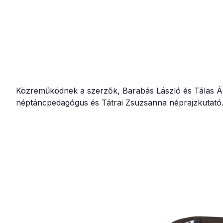
Közreműködnek a szerzők, Barabás László és Tálas Ágn
néptáncpedagógus és Tátrai Zsuzsanna néprajzkutató