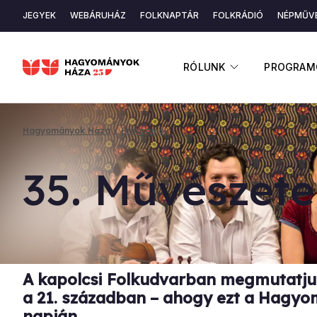
Ugrás
JEGYEK
WEBÁRUHÁZ
FOLKNAPTÁR
FOLKRÁDIÓ
NÉPMŰVÉ
a
Másodlagos
tartalomra
navigáció
ALMENÜ ME
RÓLUNK
PROGRAM
Hagyományok Háza
Programok
Morzsa
35. Mű­vé­sze­t
A kapolcsi Folkudvarban megmutatj
a 21. században – ahogy ezt a Hagyom
napján.