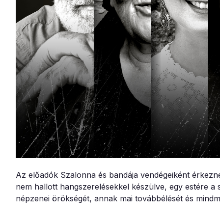
Az előadók Szalonna és bandája vendégeiként érkezn
nem hallott hangszerelésekkel készülve, egy estére 
népzenei örökségét, annak mai továbbélését és mindmá