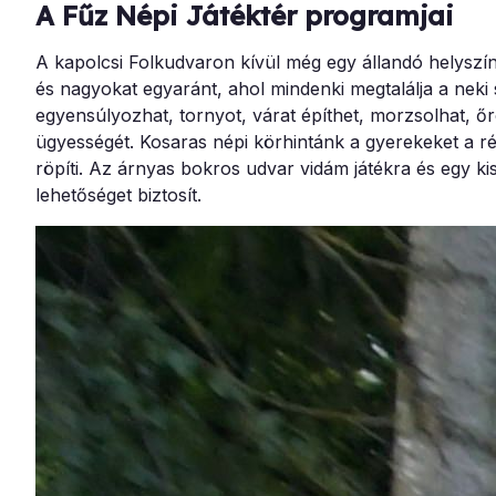
A Fűz Népi Játéktér programjai
A kapolcsi Folkudvaron kívül még egy állandó helyszín
és nagyokat egyaránt, ahol mindenki megtalálja a neki 
egyensúlyozhat, tornyot, várat építhet, morzsolhat, ő
ügyességét. Kosaras népi körhintánk a gyerekeket a ré
röpíti. Az árnyas bokros udvar vidám játékra és egy ki
lehetőséget biztosít.