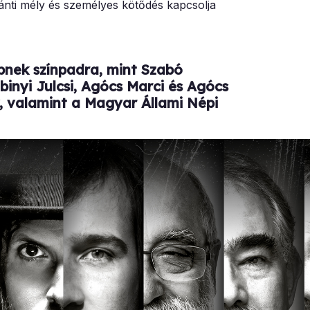
ánti mély és személyes kötődés kapcsolja
pnek színpadra, mint Szabó
ubinyi Julcsi, Agócs Marci és Agócs
k, valamint a Magyar Állami Népi