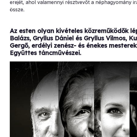
erejét, ahol valamennyi résztvevőt a néphagyomány ir
össze.
Az esten olyan kivételes közreműködők lé
Balázs, Gryllus Dániel és Gryllus Vilmos, K
Gergő, erdélyi zenész- és énekes mestere
Együttes táncművészei.