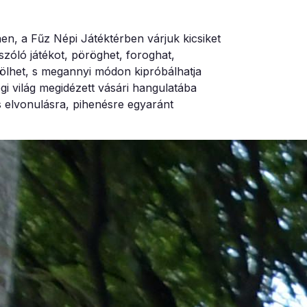
en, a Fűz Népi Játéktérben várjuk kicsiket
szóló játékot, pöröghet, foroghat,
rölhet, s megannyi módon kipróbálhatja
gi világ megidézett vásári hangulatába
s elvonulásra, pihenésre egyaránt