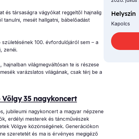
2026. július
at és társaságra vágyókat reggeltől hajnalig
Helyszín
tanulni, mesét hallgatni, bábelőadást
Kapolcs
ő születésének 100. évfordulójáról sem – a
, zenéi.
 hajnalban világmegváltósan te is részese
esék varázslatos világának, csak térj be a
 Völgy 35 nagykoncert
s, jubileumi nagykoncert a magyar népzene
tók, erdélyi mesterek és táncművészek
zetek Völgye közönségének. Generációkon
zene szeretetét és ma is érvényes megigéző