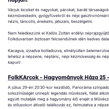
Várjuk kicsiket és nagyokat, párokat, baráti társaságok
kézműveskedni, gyógyfüvekről és népi gasztronómiáról 
nézni, táncolni, énekelni, játszani, beszélgetni.
Nem feledkezünk el Kallós Zoltán erdélyi néprajzgyűjt
Folkduvarban biztosan felcsendülnek idén kedves dalai
Kacagva, izzadva botladozva, elmélyülten belemerülve,
lehetsz a népzene, néptánc, népi kézművesség és népm
kapun!
FolkKArcok - Hagyományok Háza 25 -
A július 29-én 20:30-kor kezdődő, Panoráma színpado
sokszínűségét ünnepli: legendás művészek, fiatal alko
együtt mutatják meg a hagyomány élő erejét a Művés
és stílusokon átívelő találkozás ez, felmutatva a nép