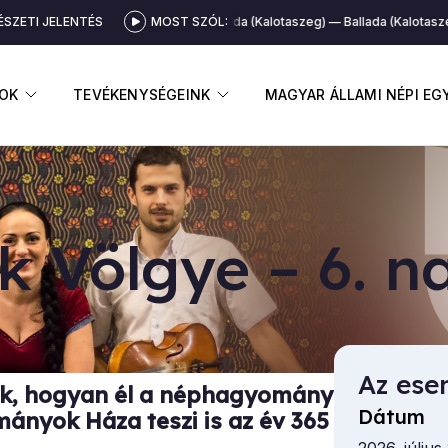
SZETI JELENTÉS
MOST SZÓL:
Ballada (Kalotaszeg)
Ballada (Kalotaszeg)
GNYITÁSA
ALMENÜ MEGNYITÁSA
ALMENÜ MEGNYITÁSA
OK
TEVÉKENYSÉGEINK
MAGYAR ÁLLAMI NÉPI E
ek Völ­gye – 6. n
Az ese
uk, hogyan él a néphagyomány
Dátum
ányok Háza teszi is az év 365