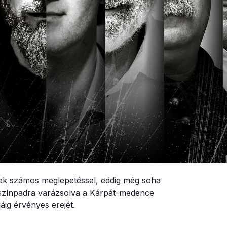
ek számos meglepetéssel, eddig még soha
a színpadra varázsolva a Kárpát-medence
ig érvényes erejét.