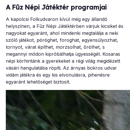
A Fűz Népi Játéktér programjai
A kapolcsi Folkudvaron kívül még egy állandó
helyszínen, a Fűz Népi Játéktérben várjuk kicsiket és
nagyokat egyaránt, ahol mindenki megtalálja a neki
szóló játékot, pöröghet, foroghat, egyensúlyozhat,
tornyot, várat építhet, morzsolhat, őrölhet, s
megannyi módon kipróbálhatja ügyességét. Kosaras
népi körhintánk a gyerekeket a régi világ megidézett
vásári hangulatába röpíti. Az árnyas bokros udvar
vidám játékra és egy kis elvonulásra, pihenésre
egyaránt lehetőséget biztosít.