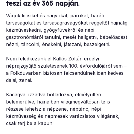
teszi az év 365 napján.
Várjuk kicsiket és nagyokat, párokat, baráti
társaságokat és társaságravágyókat reggeltől hajnalig
kézműveskedni, gyógyfüvekről és népi
gasztronómiáról tanulni, mesét hallgatni, bábelőadást
nézni, táncolni, énekelni, játszani, beszélgetni.
Nem feledkezünk el Kallós Zoltán erdélyi
néprajzgyűjtő születésének 100. évfordulójáról sem –
a Folkduvarban biztosan felcsendülnek idén kedves
dalai, zenéi.
Kacagva, izzadva botladozva, elmélyülten
belemerülve, hajnalban világmegváltósan te is
részese lehetsz a népzene, néptánc, népi
kézművesség és népmesék varázslatos világának,
csak térj be a kapun!