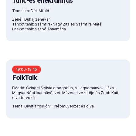
Tánc-és énektanítás
Tematika: Dél-Alföld
Zenél: Duhaj zenekar
Táncot tanít: Számfira-Nagy Zita és Számfira Máté
Éneket tanít: Szabó Annamária
19:00-19:45
FolkTalk
Előadó: Czingel Szilvia etnográfus, a Hagyományok Háza –
Magyar Népi Iparművészeti Múzeum vezetője és Zoób Kati
divattervező
Téma: Divat a folklór? – Népművészet és diva