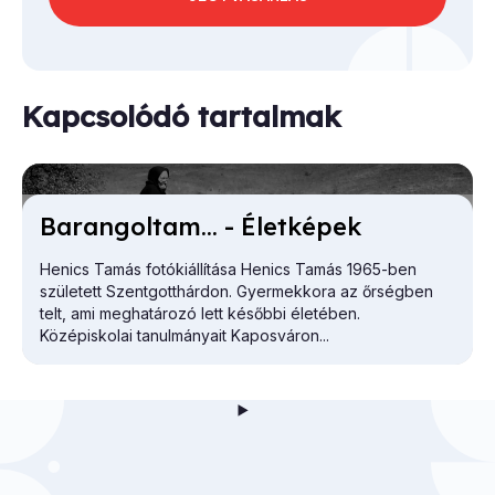
Kapcsolódó tartalmak
Ba­ran­gol­tam... - Élet­ké­pek
Henics Tamás fotókiállítása Henics Tamás 1965-ben
született Szentgotthárdon. Gyermekkora az őrségben
telt, ami meghatározó lett későbbi életében.
Középiskolai tanulmányait Kaposváron...