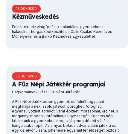
13:00-18:00
Kézműveskedés
Felnőtteknek: virágfonás, katalántálca, gyerekeknek:
halacska-, horgászbotkészítés a Csiki Család Kézműves
Műhelyével és a Barkó Kézműves Egyesülettel.
13:00-19:00
A Fűz Népi Játéktér programjai
Hagyományok Háza Fűz Népi Játéktér
A Fűz Népi Játéktérben gyermek és felnőtt egyaránt
megtalálja a neki szóló játékot, pöröghet, foroghat,
egyensúlyozhat, tornyot, várat építhet, morzsolhat, őrölhet, s
megannyi módon kipróbálhatja ügyességét. Kosaras népi
körhintánk a gyerekeket a régi világ megidézett vásári
hangulatába röpíti. Az árnyas bokros udvar vidám játékra és
egy kis elvonulásra, pihenésre egyaránt lehetőséget biztosít.