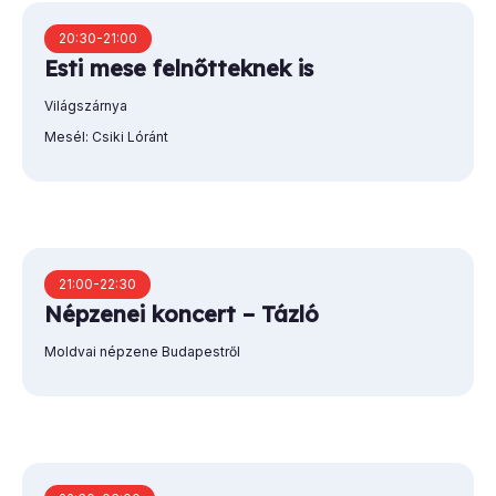
20:30-21:00
Esti mese felnőtteknek is
Világszárnya
Mesél: Csiki Lóránt
21:00-22:30
Népzenei koncert – Tázló
Moldvai népzene Budapestről