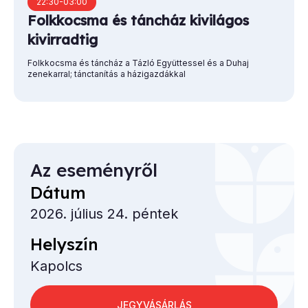
22:30-03:00
Folkkocsma és táncház kivilágos
kivirradtig
Folkkocsma és táncház a Tázló Együttessel és a Duhaj
zenekarral; tánctanítás a házigazdákkal
Az eseményről
Dátum
2026. július 24. péntek
Helyszín
Kapolcs
JEGYVÁSÁRLÁS