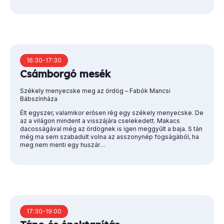
16:30-17:30
Csámborgó mesék
Székely menyecske meg az ördög – Fabók Mancsi
Bábszínháza
Élt egyszer, valamikor erősen rég egy székely menyecske. De
az a világon mindent a visszájára cselekedett. Makacs
dacosságával még az ördögnek is igen meggyűlt a baja. S tán
még ma sem szabadult volna az asszonynép fogságából, ha
meg nem menti egy huszár…
17:30-19:00