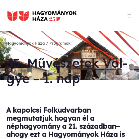
Ugrás
a
tartalomra
Hagyományok Háza
Programok
Morzsa
35. Mű­vé­sze­tek Völ­
gye – 1. nap
A kapolcsi Folkudvarban
megmutatjuk hogyan él a
néphagyomány a 21. században–
ahogy ezt a Hagyományok Háza is