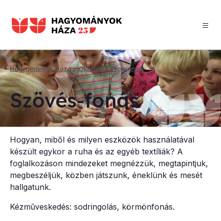
Ugrás
a
tartalomra
Hagyományok Háza
Oktatás
Programok
Morzsa
Szö­vés-fo­nás
Hogyan, miből és milyen eszközök használatával
készült egykor a ruha és az egyéb textíliák? A
foglalkozáson mindezeket megnézzük, megtapintjuk,
megbeszéljük, közben játszunk, éneklünk és mesét
hallgatunk.
Kézműveskedés: sodringolás, körmönfonás.