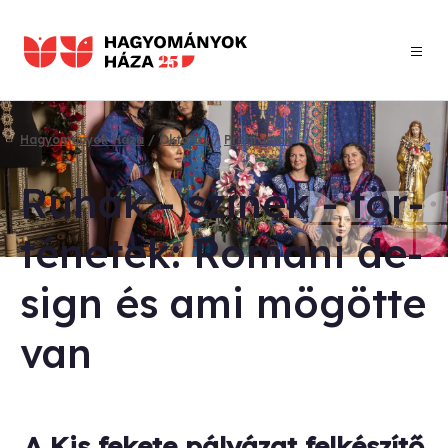
Ugrás
a
tartalomra
Hagyományok Háza
Oktatás
Programok
Morzsa
Ru­hák - szí­nek - tör­
té­ne­tek: Ro­ma­ni de­
sign és ami mö­göt­te
van
A
Kis fekete pályázat
felkészítő