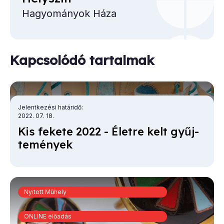
Hagyományok Háza
Kapcsolódó tartalmak
Jelentkezési határidő
2022. 07. 18.
Kis fe­ke­te 2022 - Élet­re kelt gyűj­
te­mé­nyek
Nyitott Műhely
ONLINE előadás