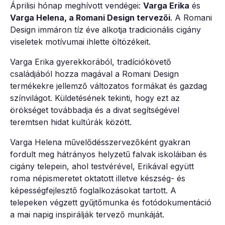
Áprilisi hónap meghívott vendégei:
Varga Erika
és
Varga Helena, a Romani Design tervezői
. A Romani
Design immáron tíz éve alkotja tradicionális cigány
viseletek motívumai ihlette öltözékeit.
Varga Erika gyerekkorából, tradíciókövető
családjából hozza magával a Romani Design
termékekre jellemző változatos formákat és gazdag
színvilágot. Küldetésének tekinti, hogy ezt az
örökséget továbbadja és a divat segítségével
teremtsen hidat kultúrák között.
Varga Helena művelődésszervezőként gyakran
fordult meg hátrányos helyzetű falvak iskoláiban és
cigány telepein, ahol testvérével, Erikával együtt
roma népismeretet oktatott illetve készség- és
képességfejlesztő foglalkozásokat tartott. A
telepeken végzett gyűjtőmunka és fotódokumentáció
a mai napig inspirálják tervező munkáját.