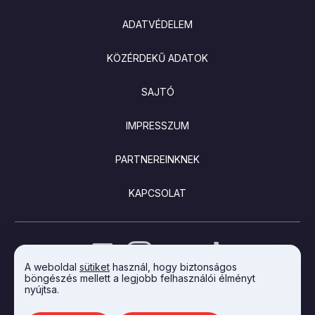
ADATVÉDELEM
KÖZÉRDEKŰ ADATOK
SAJTÓ
IMPRESSZUM
PARTNEREINKNEK
KAPCSOLAT
A weboldal
sütiket
használ, hogy biztonságos
böngészés mellett a legjobb felhasználói élményt
nyújtsa.
AZ INTEGRAL VISION FEJLESZTETTE