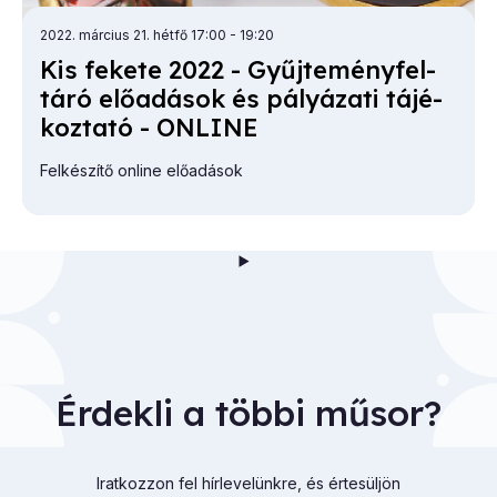
2022. március 21. hétfő 17:00
- 19:20
Kis fe­ke­te 2022 - Gyűj­te­mény­fel­
tá­ró elő­adá­sok és pá­lyá­za­ti tá­jé­
koz­ta­tó - ON­LINE
Felkészítő online előadások
Érdekli a többi műsor?
Iratkozzon fel hírlevelünkre, és értesüljön