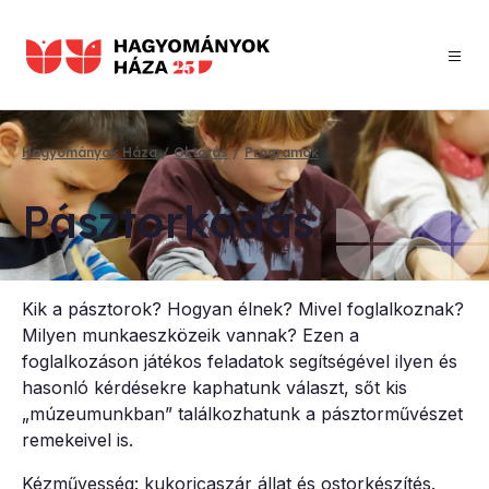
Ugrás
a
tartalomra
Hagyományok Háza
Oktatás
Programok
Morzsa
Pász­tor­ko­dás
Kik a pásztorok? Hogyan élnek? Mivel foglalkoznak?
Milyen munkaeszközeik vannak? Ezen a
foglalkozáson játékos feladatok segítségével ilyen és
hasonló kérdésekre kaphatunk választ, sőt kis
„múzeumunkban” találkozhatunk a pásztorművészet
remekeivel is.
Kézművesség: kukoricaszár állat és ostorkészítés.