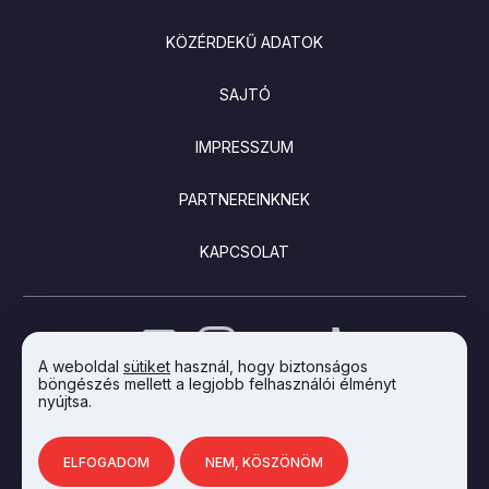
KÖZÉRDEKŰ ADATOK
SAJTÓ
IMPRESSZUM
PARTNEREINKNEK
KAPCSOLAT
A weboldal
sütiket
használ, hogy biztonságos
böngészés mellett a legjobb felhasználói élményt
nyújtsa.
AZ INTEGRAL VISION FEJLESZTETTE
ELFOGADOM
NEM, KÖSZÖNÖM