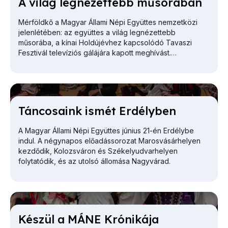
A vi­lág leg­né­zet­tebb mű­so­rá­ban
Mérföldkő a Magyar Állami Népi Együttes nemzetközi
jelenlétében: az együttes a világ legnézettebb
műsorába, a kínai Holdújévhez kapcsolódó Tavaszi
Fesztivál televíziós gálájára kapott meghívást.
Tán­co­sa­ink is­mét Er­dély­ben
A Magyar Állami Népi Együttes június 21-én Erdélybe
indul. A négynapos előadássorozat Marosvásárhelyen
kezdődik, Kolozsváron és Székelyudvarhelyen
folytatódik, és az utolsó állomása Nagyvárad.
Ké­szül a MÁNE Kró­ni­ká­ja