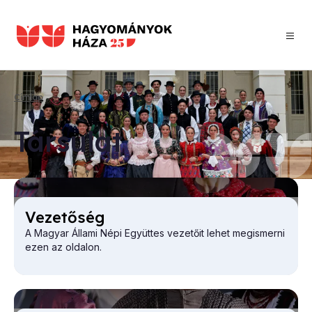
Ugrás
a
tartalomra
Címlap
Morzsa
Tár­su­lat
Ve­ze­tő­ség
A Magyar Állami Népi Együttes vezetőit lehet megismerni
ezen az oldalon.