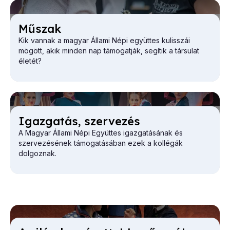
Mű­szak
Kik vannak a magyar Állami Népi együttes kulisszái
mögött, akik minden nap támogatják, segítik a társulat
életét?
Igaz­ga­tás, szer­ve­zés
A Magyar Állami Népi Együttes igazgatásának és
szervezésének támogatásában ezek a kollégák
dolgoznak.