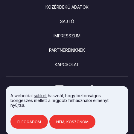
KÖZÉRDEKŰ ADATOK
SAJTÓ
IMPRESSZUM
PARTNEREINKNEK
KAPCSOLAT
A weboldal
sütiket
használ, hogy biztonságos
böngészés mellett a legjobb felhasználói élményt
nyújtsa.
AZ INTEGRAL VISION FEJLESZTETTE
ELFOGADOM
NEM, KÖSZÖNÖM