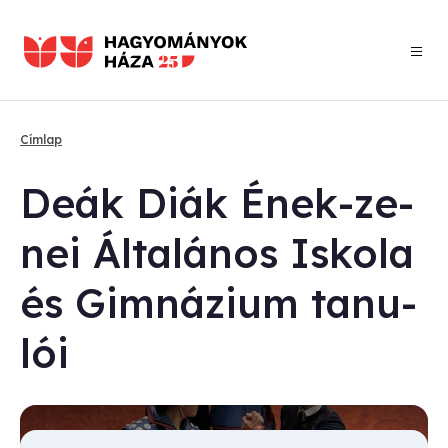
Ugrás
a
tartalomra
Címlap
Morzsa
De­ák Di­ák Ének-ze­
nei Ál­ta­lá­nos Is­ko­la
és Gim­ná­zi­um ta­nu­
lói