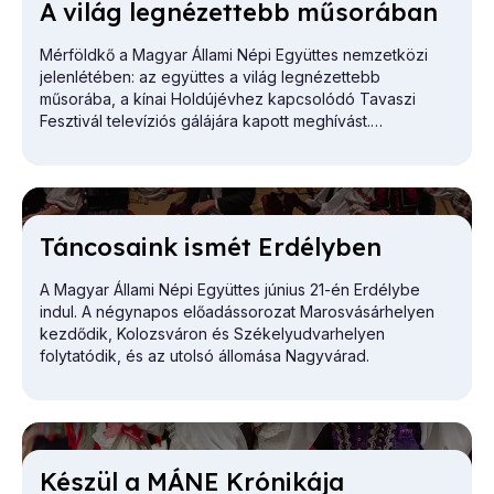
A vi­lág leg­né­zet­tebb mű­so­rá­ban
Mérföldkő a Magyar Állami Népi Együttes nemzetközi
jelenlétében: az együttes a világ legnézettebb
műsorába, a kínai Holdújévhez kapcsolódó Tavaszi
Fesztivál televíziós gálájára kapott meghívást.
Tán­co­sa­ink is­mét Er­dély­ben
A Magyar Állami Népi Együttes június 21-én Erdélybe
indul. A négynapos előadássorozat Marosvásárhelyen
kezdődik, Kolozsváron és Székelyudvarhelyen
folytatódik, és az utolsó állomása Nagyvárad.
Ké­szül a MÁNE Kró­ni­ká­ja