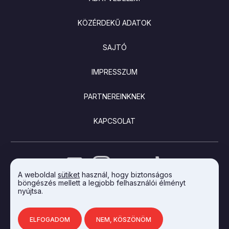
KÖZÉRDEKŰ ADATOK
SAJTÓ
IMPRESSZUM
PARTNEREINKNEK
KAPCSOLAT
A weboldal
sütiket
használ, hogy biztonságos
böngészés mellett a legjobb felhasználói élményt
nyújtsa.
AZ INTEGRAL VISION FEJLESZTETTE
ELFOGADOM
NEM, KÖSZÖNÖM