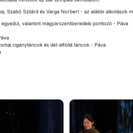
ia, Szabó Szilárd és Varga Norbert - az alábbi alkotások mi
 egyedül, valamint magyarszentbenedeki pontozó - Páva
 Páva
smai cigánytáncok és dél-alföldi táncok - Páva
a