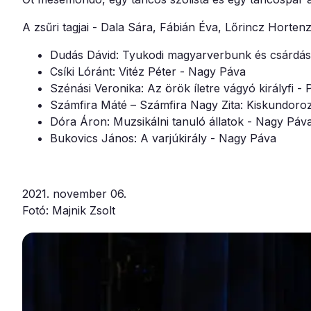
A zsűri tagjai - Dala Sára, Fábián Éva, Lőrincz Hortenz
Dudás Dávid: Tyukodi magyarverbunk és csárdás
Csíki Lóránt: Vitéz Péter - Nagy Páva
Szénási Veronika: Az örök íletre vágyó királyfi -
Számfira Máté – Számfira Nagy Zita: Kiskundoroz
Dóra Áron: Muzsikálni tanuló állatok - Nagy Páv
Bukovics János: A varjúkirály - Nagy Páva
2021. november 06.
Fotó: Majnik Zsolt