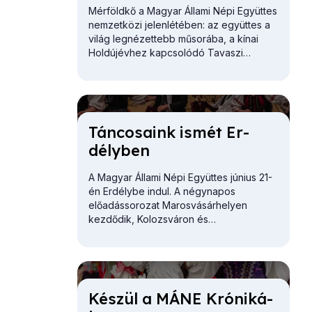
Mérföldkő a Magyar Állami Népi Együttes
nemzetközi jelenlétében: az együttes a
világ legnézettebb műsorába, a kínai
Holdújévhez kapcsolódó Tavaszi
Fesztivál televíziós gálájára kapott
meghívást.
Tán­co­sa­ink is­mét Er­
dély­ben
A Magyar Állami Népi Együttes június 21-
én Erdélybe indul. A négynapos
előadássorozat Marosvásárhelyen
kezdődik, Kolozsváron és
Székelyudvarhelyen folytatódik, és az
utolsó állomása Nagyvárad.
Ké­szül a MÁNE Kró­ni­ká­