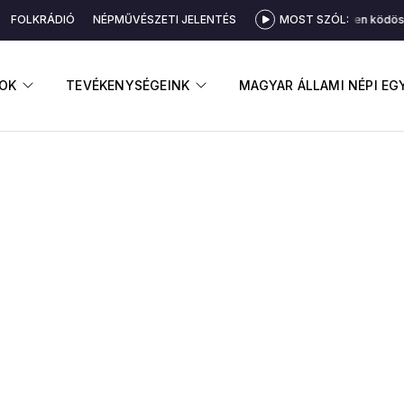
FOLKRÁDIÓ
NÉPMŰVÉSZETI JELENTÉS
MOST SZÓL:
Akármilyen ködös i
GNYITÁSA
ALMENÜ MEGNYITÁSA
ALMENÜ MEGNYITÁSA
OK
TEVÉKENYSÉGEINK
MAGYAR ÁLLAMI NÉPI E