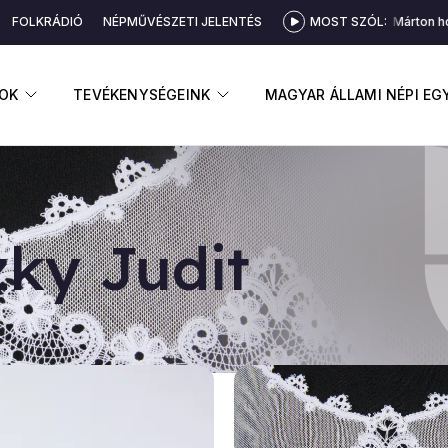
ó
FOLKRÁDIÓ
NÉPMŰVÉSZETI JELENTÉS
MOST SZÓL:
Fehér Márton hór
GNYITÁSA
ALMENÜ MEGNYITÁSA
ALMENÜ MEGNYITÁSA
OK
TEVÉKENYSÉGEINK
MAGYAR ÁLLAMI NÉPI E
­ky Ju­dit