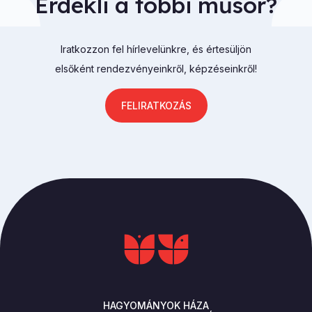
Érdekli a többi műsor?
Iratkozzon fel hírlevelünkre, és értesüljön
elsőként rendezvényeinkről, képzéseinkről!
FELIRATKOZÁS
HAGYOMÁNYOK HÁZA