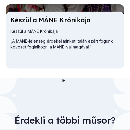
Ké­szül a MÁNE Kró­ni­ká­ja
Készül a MÁNE Krónikája:
„A MÁNE-jelenség érdekel minket, talán ezért fogunk
keveset foglalkozni a MÁNE-val magával.”
Érdekli a többi műsor?