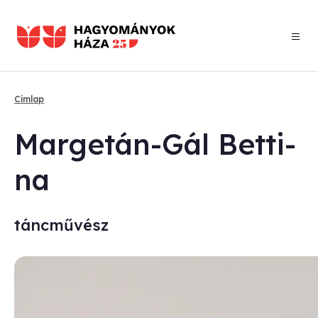
Ugrás
a
tartalomra
Címlap
Morzsa
Mar­ge­tán-Gál Bet­ti­
na
táncművész