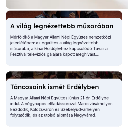
A vi­lág leg­né­zet­tebb mű­so­rá­ban
Mérföldkő a Magyar Állami Népi Együttes nemzetközi
jelenlétében: az együttes a világ legnézettebb
műsorába, a kínai Holdújévhez kapcsolódó Tavaszi
Fesztivál televíziós gálájára kapott meghívást.
Tán­co­sa­ink is­mét Er­dély­ben
A Magyar Állami Népi Együttes június 21-én Erdélybe
indul. A négynapos előadássorozat Marosvásárhelyen
kezdődik, Kolozsváron és Székelyudvarhelyen
folytatódik, és az utolsó állomása Nagyvárad.