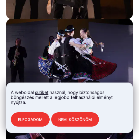
A weboldal
sütiket
használ, hogy biztonságos
böngészés mellett a legjobb felhasználói élményt
nyújtsa.
ELFOGADOM
NEM, KÖSZÖNÖM