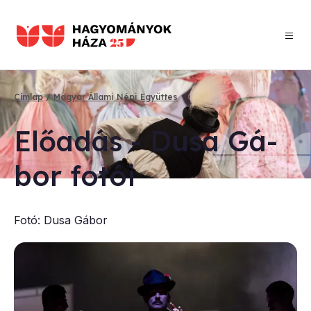
Ugrás a tartalomra
Morzsa
Címlap
Magyar Állami Népi Együttes
Elő­adás - Du­sa Gá­
bor fo­tói
Fotó: Dusa Gábor