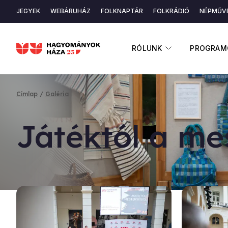
Ugrás a tartalomra
Másodlagos navigáció
JEGYEK
WEBÁRUHÁZ
FOLKNAPTÁR
FOLKRÁDIÓ
NÉPMŰVÉ
K
ALMENÜ ME
RÓLUNK
PROGRAM
Morzsa
Címlap
Galéria
Já­ték­tól a me