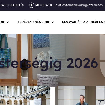
SZETI JELENTÉS
isangyalom, elvetted az eszemet (Bodrogközi oláhos, csárdás és fogás) (
MOST SZÓL:
GNYITÁSA
ALMENÜ MEGNYITÁSA
ALMENÜ MEGNYITÁSA
OK
TEVÉKENYSÉGEINK
MAGYAR ÁLLAMI NÉPI E
s­ter­sé­gig 2026