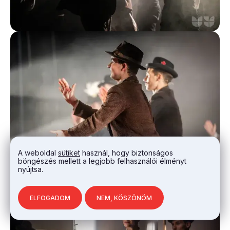
A weboldal
sütiket
használ, hogy biztonságos
böngészés mellett a legjobb felhasználói élményt
nyújtsa.
ELFOGADOM
NEM, KÖSZÖNÖM