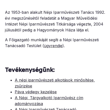
Az 1953-ban alakult Népi Iparművészeti Tanács 1992.
évi megszűnésétől feladatát a Magyar Művelődési
Intézet Népi Iparművészeti Titkársága végezte, 2004
júliusától pedig a Hagyományok Háza látja el.
A Főigazgató munkáját segíti a Népi Iparművészeti
Tanácsadó Testület (
ügyrendje
).
Tevékenységünk:
A népi iparművészeti alkotások minősítése,
zsűrizése
Páva védjegy kezelése
A Népi Tárgyalkotó Iparművész cím
adományozása
A
Népi Iparművészeti Tanácsadó