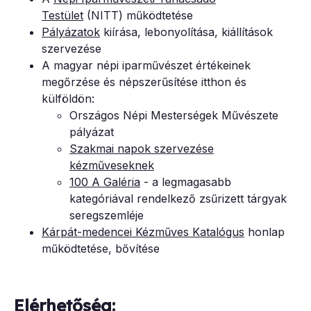
Testület
(NITT) működtetése
Pályázatok
kiírása, lebonyolítása, kiállítások
szervezése
A magyar népi iparművészet értékeinek
megőrzése és népszerűsítése itthon és
külföldön:
Országos Népi Mesterségek Művészete
pályázat
Szakmai napok szervezése
kézműveseknek
100 A Galéria
- a legmagasabb
kategóriával rendelkező zsűrizett tárgyak
seregszemléje
Kárpát-medencei Kézműves Katalógus
honlap
működtetése, bővítése
Elérhetőség: