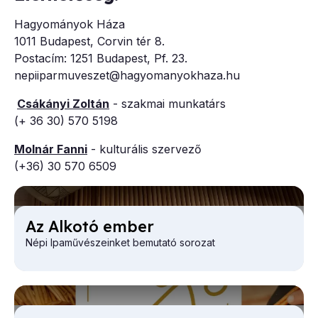
Hagyományok Háza
1011 Budapest, Corvin tér 8.
Postacím: 1251 Budapest, Pf. 23.
nepiiparmuveszet@hagyomanyokhaza.hu
Csákányi Zoltán
- szakmai munkatárs
(+ 36 30) 570 5198
Molnár Fanni
- kulturális szervező
(+36) 30 570 6509
Az Al­kotó em­ber
Népi Ipaművészeinket bemutató sorozat