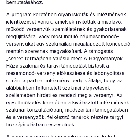
bemutatásához.
A program keretében olyan iskolák és intézmények
jelentkezését várjuk, amelyek nyitottak a meglévő,
működő versenyük szemléletének és gyakorlatának
megújítására, vagy most induló népmesemondó-
versenyüket egy szakmailag megalapozott koncepció
mentén szeretnék megvalósítani. A támogatás
„csere” formájában valósul meg: A Hagyományok
Háza szakmai és tárgyi támogatást biztosít a
mesemondó-verseny előkészítése és lebonyolítása
során, a partner intézmény pedig vállalja, hogy az
alábbiakban feltüntetett szakmai alapvetések
szellemében hirdeti és rendezi meg a versenyt. Az
együttműködés keretében a kiválasztott intézmények
szakmai konzultációban, módszertani támogatásban
és a versenyzők, felkészítő tanárok részére tárgyi
hozzájárulásban részesülnek.
A népmese napjainkban gyakran prózai, kötött