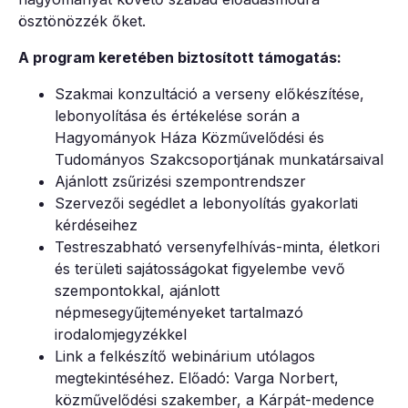
ösztönözzék őket.
A program keretében biztosított támogatás:
Szakmai konzultáció a verseny előkészítése,
lebonyolítása és értékelése során a
Hagyományok Háza Közművelődési és
Tudományos Szakcsoportjának munkatársaival
Ajánlott zsűrizési szempontrendszer
Szervezői segédlet a lebonyolítás gyakorlati
kérdéseihez
Testreszabható versenyfelhívás-minta, életkori
és területi sajátosságokat figyelembe vevő
szempontokkal, ajánlott
népmesegyűjteményeket tartalmazó
irodalomjegyzékkel
Link a felkészítő webinárium utólagos
megtekintéséhez. Előadó: Varga Norbert,
közművelődési szakember, a Kárpát-medence