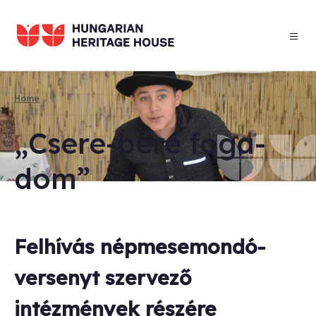
Skip
to
main
content
Home
Breadcrumb
„Csere-bere foga­
dom”
Felhívás népmesemondó-
versenyt szervező
intézmények részére