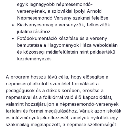
egyik legnagyobb népmesemondó-
versenyének, a szlovákiai Ipolyi Arnold
Népmesemondó Verseny szakmai felelőse
Kiadványcsomag a versenyzők, felkészítők
jutalmazásához
Fotódokumentáció készítése és a verseny
bemutatása a Hagyományok Háza weboldalán
és közösségi médiafelületein mint példaértékű
kezdeményezés
A program hosszú távú célja, hogy elősegítse a
népmeséről alkotott szemlélet formálását a
pedagógusok és a diákok körében, erősítse a
népmesével és a folklórral való élő kapcsolódást,
valamint hozzájáruljon a népmesemondó-versenyek
tartalmi és formai megújulásához. Várjuk azon iskolák
és intézmények jelentkezését, amelyek nyitottak egy
szakmailag megalapozott, a népmese szellemiségét