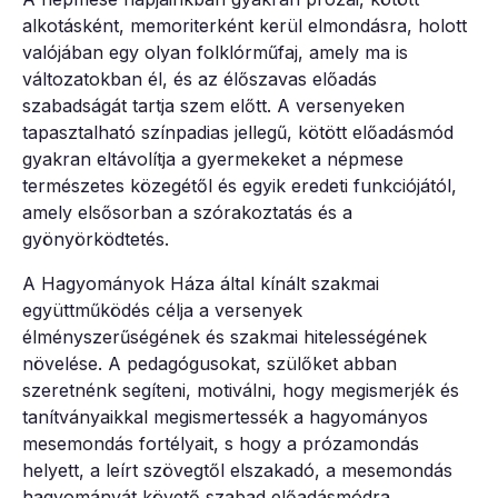
alkotásként, memoriterként kerül elmondásra, holott
valójában egy olyan folklórműfaj, amely ma is
változatokban él, és az élőszavas előadás
szabadságát tartja szem előtt. A versenyeken
tapasztalható színpadias jellegű, kötött előadásmód
gyakran eltávolítja a gyermekeket a népmese
természetes közegétől és egyik eredeti funkciójától,
amely elsősorban a szórakoztatás és a
gyönyörködtetés.
A Hagyományok Háza által kínált szakmai
együttműködés célja a versenyek
élményszerűségének és szakmai hitelességének
növelése. A pedagógusokat, szülőket abban
szeretnénk segíteni, motiválni, hogy megismerjék és
tanítványaikkal megismertessék a hagyományos
mesemondás fortélyait, s hogy a prózamondás
helyett, a leírt szövegtől elszakadó, a mesemondás
hagyományát követő szabad előadásmódra