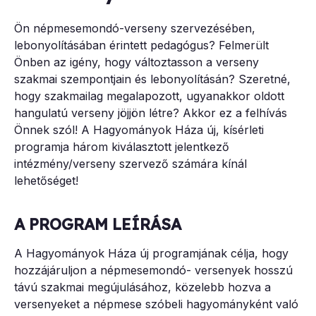
Ön népmesemondó-verseny szervezésében,
lebonyolításában érintett pedagógus? Felmerült
Önben az igény, hogy változtasson a verseny
szakmai szempontjain és lebonyolításán? Szeretné,
hogy szakmailag megalapozott, ugyanakkor oldott
hangulatú verseny jöjjön létre? Akkor ez a felhívás
Önnek szól! A Hagyományok Háza új, kísérleti
programja három kiválasztott jelentkező
intézmény/verseny szervező számára kínál
lehetőséget!
A PROGRAM LEÍRÁSA
A Hagyományok Háza új programjának célja, hogy
hozzájáruljon a népmesemondó- versenyek hosszú
távú szakmai megújulásához, közelebb hozva a
versenyeket a népmese szóbeli hagyományként való