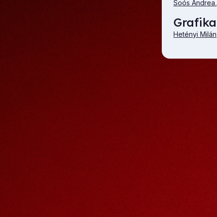
Soós Andrea
Grafika
Hetényi Milán