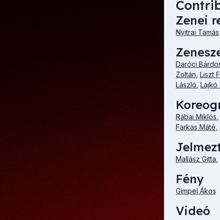
Contri
Zenei r
Nyitrai Tamás
Zenesz
Daróci Bárdo
Zoltán
,
Liszt 
László
,
Lajkó 
Koreog
Rábai Miklós
Farkas Máté
,
Jelmez
Mallász Gitta
,
Fény
Gimpel Ákos
Videó