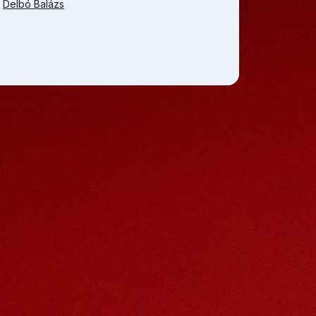
,
Delbó Balázs