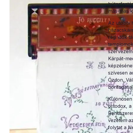
bútorfesté
más-más k
Az utóbbi h
házacskáim
régi idők t
templomok 
szervezem 
Kárpát-med
képzésének
szívesen a
Ózdon, Vál
bontogatja
Különösen 
ortodox, a
Rendszeres
vezetem az
folytat a 