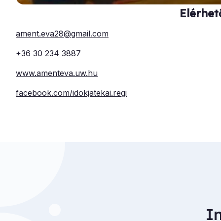
Elérhet
ament.eva28@gmail.com
+36 30 234 3887
www.amenteva.uw.hu
facebook.com/idokjatekai.regi
I