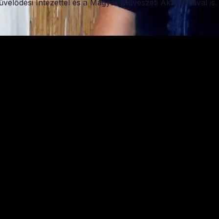
velődési Intézettel és a Magyar Művészeti Akadémiával is.