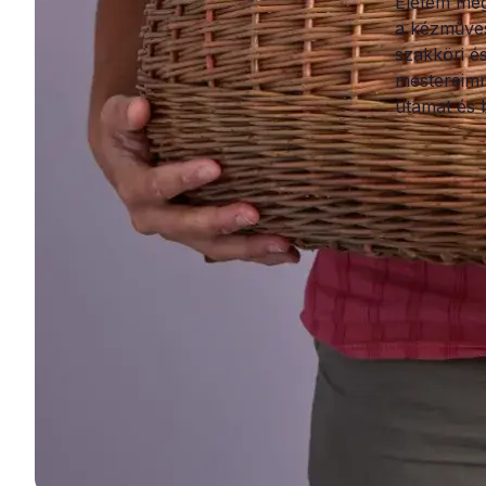
Életem meg
a kézműves
szakköri é
mestereimn
utamat és 