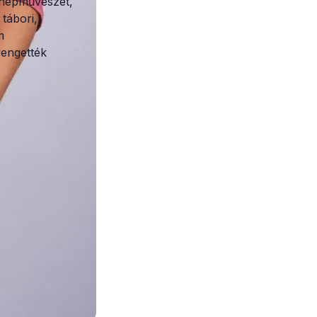
ó népművészet,
tábori,
m
yengették