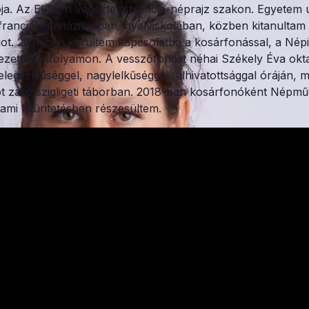
ja. Az ELTÉ-n végeztem francia-néprajz szakon. Egyetem u
 franciát gimnáziumban, nyelviskolában, közben kitanultam
ot. 2011-ben kerültem kapcsolatba a kosárfonással, a Népi
ezetői tanfolyamon. A vesszőfonást néhai Székely Éva okta
legszívűséggel, nagylelkűséggel, elhivatottsággal óráján, m
t záró szigligeti táborban. 2018-ban kosárfonóként Népműv
lami kitüntetésben részesültem.