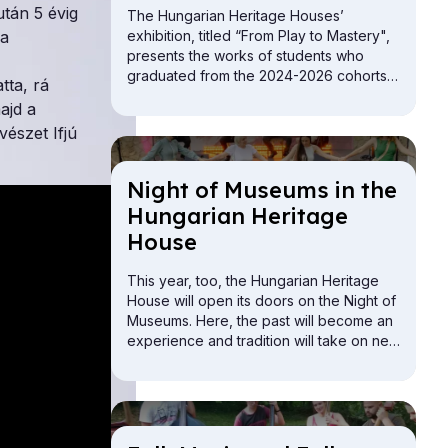
tán 5 évig
The Hungarian Heritage Houses’
 a
exhibition, titled “From Play to Mastery",
presents the works of students who
graduated from the 2024-2026 cohorts
tta, rá
of the folk crafts vocational training
ajd a
programs.
észet Ifjú
Night of Mu­seums in the
Hun­gari­an Her­it­age
House
This year, too, the Hungarian Heritage
House will open its doors on the Night of
Museums. Here, the past will become an
experience and tradition will take on new
meaning. The Buda Vigadó building will
be open for exploration from the attic to
the cellar.