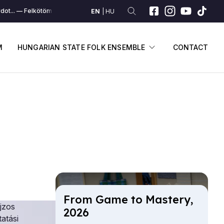
t...
Felkötöm a kardot...
Felkötöm a kardot...
Felkötöm a kardot...
EN
HU
SUBMENU
DISPLAY SUBME
M
HUNGARIAN STATE FOLK ENSEMBLE
CONTACT
From Game to Mas­tery,
jzos
2026
atási