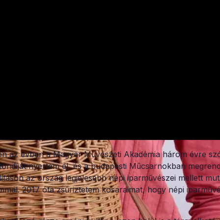
 az évben a Magyar Művészeti Akadémia három évre szól
ztöndíját nyertem el, és a budapesti Műcsarnokban megren
lításon az ország legjelesebb népi iparművészei mellett mu
mmal. 2017 óta zsűriztetem kosaraimat, hogy népi iparműv