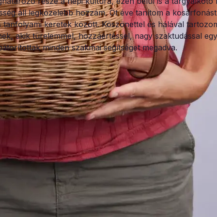
határozó része a népi kultúra, ezen belül is a tárgyalkot
ség áll legközelebb hozzám. Öt éve tanítom a kosárfonást 
s tanfolyami keretek között. Köszönettel és hálával tartozo
ek, akik türelemmel, hozzáértéssel, nagy szaktudással eg
bátorítottak minden szakmai segítséget megadva.