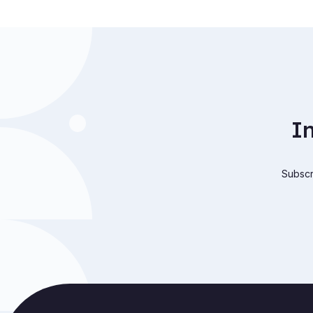
I
Subscri