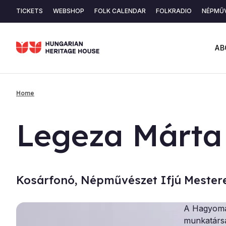
Skip
TICKETS
WEBSHOP
FOLK CALENDAR
FOLKRADIO
NÉPMŰV
to
Secondary
main
content
navigation
AB
Home
Breadcrumb
Legeza Márta
Kosárfonó, Népművészet Ifjú Mester
A Hagyomá
munkatársa