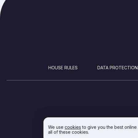
FOOTER
HOUSE RULES
DATA PROTECTION
We use
cookies
to give you the best online
all of these cookies.