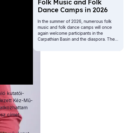
Folk Mu­sic and Folk
Dance Camps in 2026
In the summer of 2026, numerous folk
music and folk dance camps will once
again welcome participants in the
Carpathian Basin and the diaspora. The
offerings include camps for children,
youth, adults, and families.
ó kutatói-
dezett Kéz-Mű-
tatkozhattam
ész címet