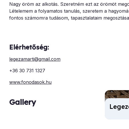
Nagy öröm az alkotás. Szeretném ezt az örömöt megos
Lételemem a folyamatos tanulás, szeretem a hagyományo
fontos számomra tudásom, tapasztalataim megosztása
Elérhetőség:
legezamarti@gmail.com
+36 30 731 1327
www.fonodasok.hu
Gallery
Legez