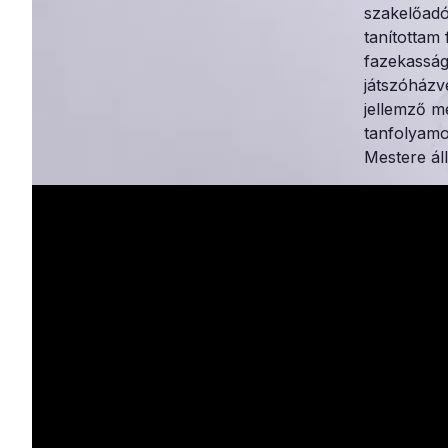
szakelőadó
tanítottam
fazekasság
játszóházv
jellemző me
tanfolyamo
Mestere ál