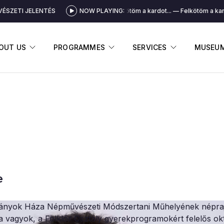
ÉSZETI JELENTÉS
NOW PLAYING:
Felkötöm a kardot...
Felkötöm a kardo
DISPLAY SUBMENU
DISPLAY SUBMENU
DISPLAY 
OUT US
PROGRAMMES
SERVICES
MUSEU
e
nyok Háza Népművészeti Módszertani Műhelyének népra
 vagyok, a Folklór Osztály gyerekprogramokért felelős okt