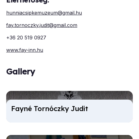
hunniacsipkemuzeum@gmail.hu
fay.tornoczky.judit@gmail.com
+36 20 519 0927
www.fay-inn.hu
Gallery
Fayné Tornóczky Ju­dit