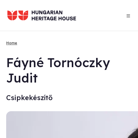
Skip
to
main
content
Home
Breadcrumb
Fáyné Tornóczky
Ju­dit
Csipkekészítő