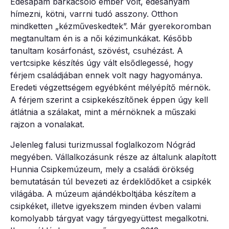
Édesapám barkácsoló ember volt, édesanyám
hímezni, kötni, varrni tudó asszony. Otthon
mindketten „kézműveskedtek”. Már gyerekoromban
megtanultam én is a női kézimunkákat. Később
tanultam kosárfonást, szövést, csuhézást. A
vertcsipke készítés úgy vált elsődlegessé, hogy
férjem családjában ennek volt nagy hagyománya.
Eredeti végzettségem egyébként mélyépítő mérnök.
A férjem szerint a csipkekészítőnek éppen úgy kell
átlátnia a szálakat, mint a mérnöknek a műszaki
rajzon a vonalakat.
Jelenleg falusi turizmussal foglalkozom Nógrád
megyében. Vállalkozásunk része az általunk alapított
Hunnia Csipkemúzeum, mely a családi örökség
bemutatásán túl bevezeti az érdeklődőket a csipkék
világába. A múzeum ajándékboltjába készítem a
csipkéket, illetve igyekszem minden évben valami
komolyabb tárgyat vagy tárgyegyüttest megalkotni.