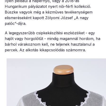
Ilyen például a napernyő, vagy a 2018-as
Hungarikum pályázatot nyert női-férfi kollekció.
Büszke vagyok még a kézműves tevékenységem
elismeréseként kapott Zólyomi József „A nagy
palóc”-díjra.
A legegyszerűbb csipkekészítési eszközöket - egy
hajót vagy horgolótűt - mindig magamnál hordom, ha
bárhol várakoznom kell, ne teljenek hasztalanul a
percek. Az alkotás kikapcsolódás számomra.