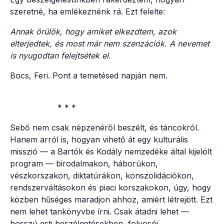
szeretné, ha emlékeznénk rá. Ezt felelte:
Annak örülök, hogy amiket elkezdtem, azok
elterjedtek, és most már nem szenzációk. A nevemet
is nyugodtan felejtsétek el.
Bocs, Feri. Pont a temetésed napján nem.
* * *
Sebő nem csak népzenéről beszélt, és táncokról.
Hanem arról is, hogyan vihető át egy kulturális
misszió — a Bartók és Kodály nemzedéke által kijelölt
program — birodalmakon, háborúkon,
vészkorszakon, diktatúrákon, konszolidációkon,
rendszerváltásokon és piaci korszakokon, úgy, hogy
közben hűséges maradjon ahhoz, amiért létrejött. Ezt
nem lehet tankönyvbe írni. Csak átadni lehet —
hosszú esti beszélgetésekben, folyosói