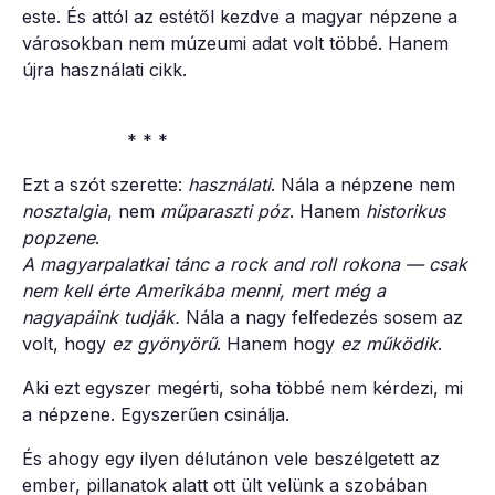
este. És attól az estétől kezdve a magyar népzene a
városokban nem múzeumi adat volt többé. Hanem
újra használati cikk.
* * *
Ezt a szót szerette:
használati
. Nála a népzene nem
nosztalgia
, nem
műparaszti póz
. Hanem
historikus
popzene
.
A magyarpalatkai tánc a rock and roll rokona — csak
nem kell érte Amerikába menni, mert még a
nagyapáink tudják.
Nála a nagy felfedezés sosem az
volt, hogy
ez gyönyörű
. Hanem hogy
ez működik
.
Aki ezt egyszer megérti, soha többé nem kérdezi, mi
a népzene. Egyszerűen csinálja.
És ahogy egy ilyen délutánon vele beszélgetett az
ember, pillanatok alatt ott ült velünk a szobában