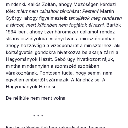
mindenki. Kallós Zoltán, ahogy Mezőségen kérdezi
tőle:
miért nem csináltok táncházat Pesten?
Martin
György, ahogy figyelmezteti:
tanuljátok meg rendesen
a táncot, mert különben nem fogjátok élvezni.
Bartók
1934-ben, ahogy tizenháromezer dallamot rendez
stiláris osztályokba. Vitányi Iván a minisztériumban,
ahogy hozzávágja a vizespoharat a miniszterhez, aki
költségvetési gondokra hivatkozva be akarja zárni a
Hagyományok Házát. Sebő úgy hivatkozott rájuk,
mintha mindannyian a szomszéd szobában
várakoznának. Pontosan tudta, hogy semmi nem
egyetlen embertől származik. A táncház se. A
Hagyományok Háza se.
De nélküle nem ment volna.
* * *
Egy beszélgetésünkben rákérdeztem, hogyan