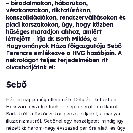
– birodalmakon, háborúkon,
vészkorszakon, diktatúrákon,
konszolidációkon, rendszerváltásokon és
piaci korszakokon, úgy, hogy közben
hűséges maradjon ahhoz, amiért
létrejött - írja dr. Both Miklós, a
Hagyományok Háza főigazgatója Sebő
Ferencre emlékezve
a HVG hasábjain
. A
nekrológot teljes terjedelmében itt
olvashatjátok el:
Sebő
Három napja még ültem nála. Délután, kettesben.
Hosszan beszélgettünk — népzenéről, politikáról,
Bartókról, a Rákóczi-kor pénzgondjairól, a magyar
illuzionizmusról. Sebőnél egy beszélgetés mindig így
nézett ki: három-négy évszázad pár óra alatt, és úgy