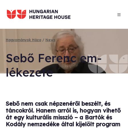
Skip
to
main
content
Hagyományok Háza
News
Breadcrumb
Se­bő Fer­enc em­
lékez­ete
Sebő nem csak népzenéről beszélt, és
táncokról. Hanem arról is, hogyan vihető
át egy kulturális misszió – a Bartók és
Kodály nemzedéke által kijelölt program