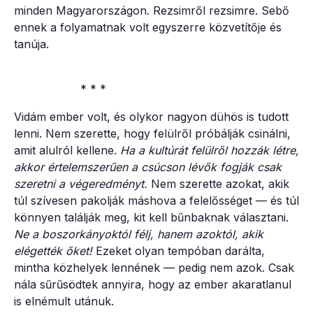
minden Magyarországon. Rezsimről rezsimre. Sebő
ennek a folyamatnak volt egyszerre közvetítője és
tanúja.
* * *
Vidám ember volt, és olykor nagyon dühös is tudott
lenni. Nem szerette, hogy felülről próbálják csinálni,
amit alulról kellene.
Ha a kultúrát felülről hozzák létre,
akkor értelemszerűen a csúcson lévők fogják csak
szeretni a végeredményt.
Nem szerette azokat, akik
túl szívesen pakolják máshova a felelősséget — és túl
könnyen találják meg, kit kell bűnbaknak választani.
Ne a boszorkányoktól félj, hanem azoktól, akik
elégették őket!
Ezeket olyan tempóban darálta,
mintha közhelyek lennének — pedig nem azok. Csak
nála sűrűsödtek annyira, hogy az ember akaratlanul
is elnémult utánuk.