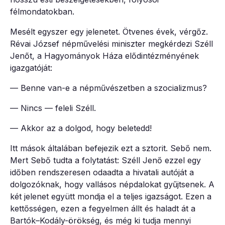
félmondatokban.
Mesélt egyszer egy jelenetet. Ötvenes évek, vérgőz.
Révai József népművelési miniszter megkérdezi Széll
Jenőt, a Hagyományok Háza elődintézményének
igazgatóját:
— Benne van-e a népművészetben a szocializmus?
— Nincs — feleli Széll.
— Akkor az a dolgod, hogy beletedd!
Itt mások általában befejezik ezt a sztorit. Sebő nem.
Mert Sebő tudta a folytatást: Széll Jenő ezzel egy
időben rendszeresen odaadta a hivatali autóját a
dolgozóknak, hogy vallásos népdalokat gyűjtsenek. A
két jelenet együtt mondja el a teljes igazságot. Ezen a
kettősségen, ezen a fegyelmen állt és haladt át a
Bartók–Kodály-örökség, és még ki tudja mennyi