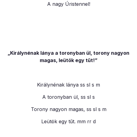
A nagy Úristennel!
„Királynénak lánya a toronyban ül, torony nagyon
magas, leütök egy tűt!”
Királynénak lánya ss sl s m
A toronyban ül, ss sl s
Torony nagyon magas, ss sl s m
Leütök egy tűt. mm rr d