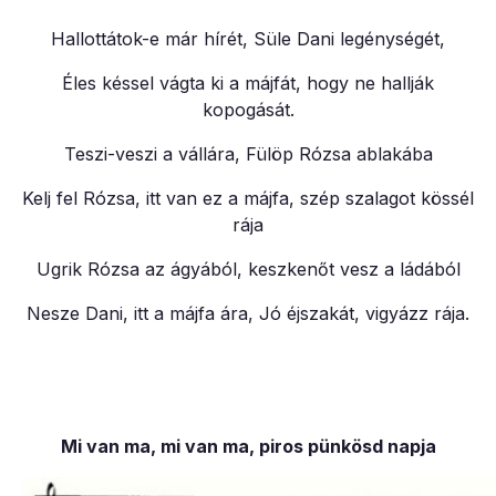
Hallottátok-e már hírét, Süle Dani legénységét,
Éles késsel vágta ki a májfát, hogy ne hallják
kopogását.
Teszi-veszi a vállára, Fülöp Rózsa ablakába
Kelj fel Rózsa, itt van ez a májfa, szép szalagot kössél
rája
Ugrik Rózsa az ágyából, keszkenőt vesz a ládából
Nesze Dani, itt a májfa ára, Jó éjszakát, vigyázz rája.
Mi van ma, mi van ma, piros pünkösd napja