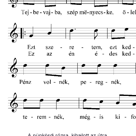
A pünkösdi rózsa, kihajlott az útra,