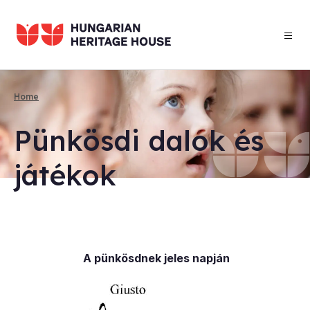
Skip
to
main
content
Home
Breadcrumb
Pünkösdi dalok és
játékok
A pünkösdnek jeles napján