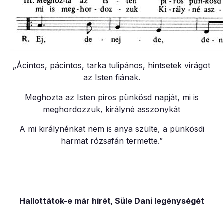
„Ácintos, pácintos, tarka tulipános, hintsetek virágot
az Isten fiának.
Meghozta az Isten piros pünkösd napját, mi is
meghordozzuk, királyné asszonykát
A mi királynénkat nem is anya szülte, a pünkösdi
harmat rózsafán termette.”
Hallottátok-e már hírét, Süle Dani legénységét