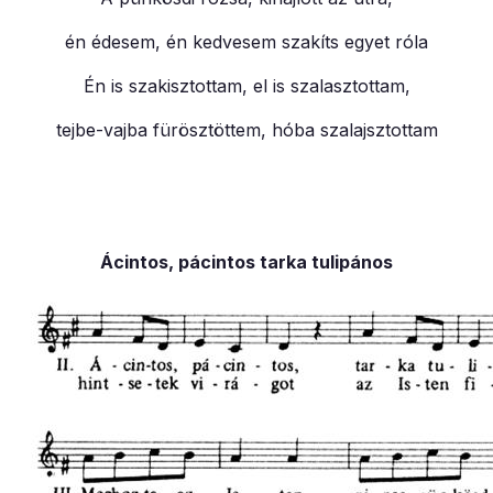
én édesem, én kedvesem szakíts egyet róla
Én is szakisztottam, el is szalasztottam,
tejbe-vajba fürösztöttem, hóba szalajsztottam
Ácintos, pácintos tarka tulipános