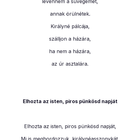
levenném a süvegemet,
annak örülnétek.
Királyné pálcája,
szálljon a házára,
ha nem a házára,
az úr asztalára.
Elhozta az isten, piros pünkösd napját
Elhozta az isten, piros pünkösd napját,
Mi is meghordozzuk, királynéasszonykát,