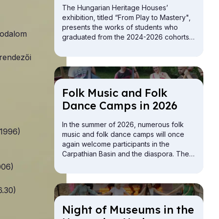
The Hungarian Heritage Houses’
exhibition, titled “From Play to Mastery",
presents the works of students who
rodalom
graduated from the 2024-2026 cohorts
of the folk crafts vocational training
 rendezői
programs.
Folk Mu­sic and Folk
Dance Camps in 2026
In the summer of 2026, numerous folk
-1996)
music and folk dance camps will once
again welcome participants in the
Carpathian Basin and the diaspora. The
offerings include camps for children,
006)
youth, adults, and families.
6.30)
Night of Mu­seums in the