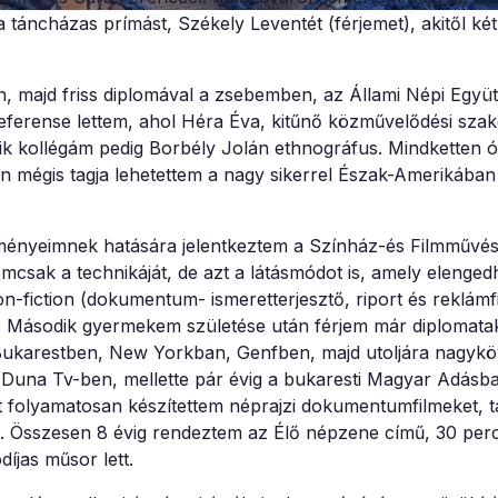
a táncházas prímást, Székely Leventét (férjemet), akitől k
 majd friss diplomával a zsebemben, az Állami Népi Együt
referense lettem, ahol Héra Éva, kitűnő közművelődési sza
k kollégám pedig Borbély Jolán ethnográfus. Mindketten ór
n mégis tagja lehetettem a nagy sikerrel Észak-Amerikában
lményeimnek hatására jelentkeztem a Színház-és Filmművés
mcsak a technikáját, de azt a látásmódot is, amely elenged
n-fiction (dokumentum- ismeretterjesztő, riport és reklámf
át. Második gyermekem születése után férjem már diplomata
Bukarestben, New Yorkban, Genfben, majd utoljára nagykö
 Duna Tv-ben, mellette pár évig a bukaresti Magyar Adásba
 folyamatosan készítettem néprajzi dokumentumfilmeket, t
et. Összesen 8 évig rendeztem az Élő népzene című, 30 per
íjas műsor lett.