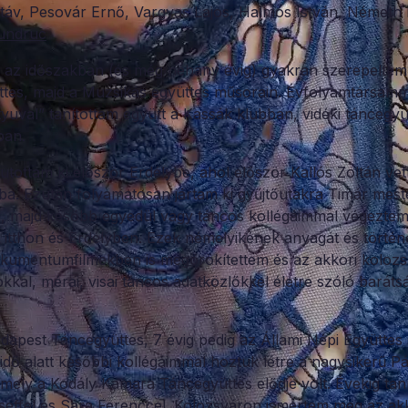
táv, Pesovár Ernő, Vargyas Lajos, Halmos István, Németh I
undruc
az időszakban (és még néhány évig) gyakran szerepeltem
tes, majd a Muzsikás együttes műsorain. Évfolyamtársamm
tyuval” tanítottam együtt a Kassák klubban, vidéki táncegy
ban.
utottam ki először Erdélybe, ahol először Kallós Zoltán vet
ba. Ezután folyamatosan jártam ki gyűjtőutakra Timár mest
l, majd később egyedül vagy táncos kollégáimmal végeztem
t itthon és Erdélyben. Ezek némelyikének anyagát és történ
okumentumfilmekben is megörökítettem és az akkori kolozs
kkal, mérai, visai táncos adatközlőkkel életre szóló baráts
udapest Táncegyüttes, 7 évig pedig az Állami Népi Együttes
 idő alatt későbbi kollégáimmal hoztuk létre a nagysikerű 
 mely a Kodály Kamara Táncegyüttes elődje volt. Évekig ta
seffel és Sára Ferenccel. Kolozsváron ismertem meg az a