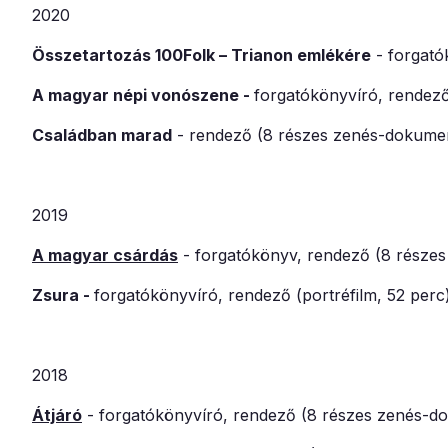
2020
Összetartozás 100Folk – Trianon emlékére
- forgató
A magyar népi vonószene
-
fo
rgatókönyvíró, rendez
Családban marad
-
rendező (8 részes zenés-dokumen
2019
A magyar csárdás
- forgatókönyv, rendező (8 részes
Zsura -
forgatókönyvíró, rendező (portréfilm, 52 perc
2018
Átjáró
- forgatókönyvíró, rendező (8 részes zenés-d