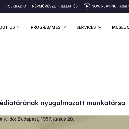
FOLKRADIO
NÉPMŰVÉSZETI JELENTÉS
NOW PLAYING:
Sárgarigómadár fölsz
DISPLAY SUBMENU
DISPLAY SUBMENU
DISPLAY 
OUT US
PROGRAMMES
SERVICES
MUSEU
édiatárának nyugalmazott munkatársa
ely, idő: Budapest, 1957. június 20.