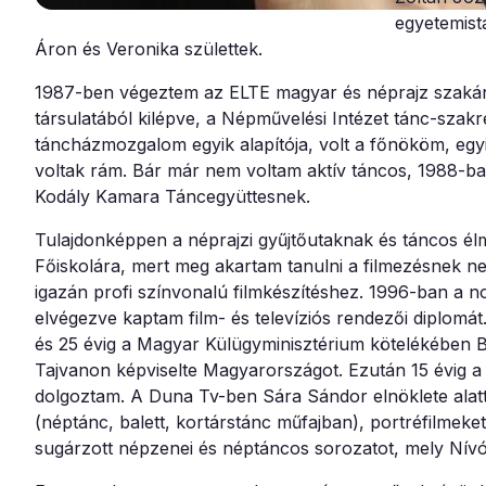
egyetemist
Áron és Veronika születtek.
1987-ben végeztem az ELTE magyar és néprajz szakán,
társulatából kilépve, a Népművelési Intézet tánc-szak
táncházmozgalom egyik alapítója, volt a főnököm, egyi
voltak rám. Bár már nem voltam aktív táncos, 1988-ba
Kodály Kamara Táncegyüttesnek.
Tulajdonképpen a néprajzi gyűjtőutaknak és táncos é
Főiskolára, mert meg akartam tanulni a filmezésnek ne
igazán profi színvonalú filmkészítéshez. 1996-ban a no
elvégezve kaptam film- és televíziós rendezői diplom
és 25 évig a Magyar Külügyminisztérium kötelékében 
Tajvanon képviselte Magyarországot. Ezután 15 évig a
dolgoztam. A Duna Tv-ben Sára Sándor elnöklete alatt
(néptánc, balett, kortárstánc műfajban), portréfilmek
sugárzott népzenei és néptáncos sorozatot, mely Nívód