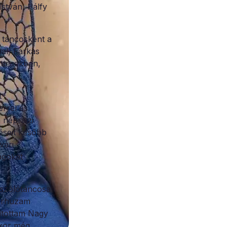
stván, Pálfy
 táncosként a
al, Farkas
üttesekben,
t
errel és
 néprajzi
éseit később
vári
ágokat
 szólótáncosa
Párhuzam
nítottam Nagy
kkor még