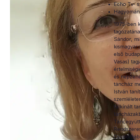
Echo Tv- s
Hagyományo
1975-ben k
tagozatána
Sándor, mi
kismagyaror
első budap
Vasas) tag
értelmiség
és népzene
táncház meg
István tan
szemlélete
felkínált t
táncházakb
Táncegyütte
Rendszeres
Csoportjáb