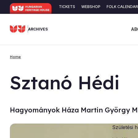
Skip
TICKETS
WEBSHOP
FOLK CALENDAR
to
Secondary
main
content
navigation
AB
ARCHIVES
Home
Breadcrumb
Sztanó Hédi
Hagyományok Háza Martin György M
Születési h