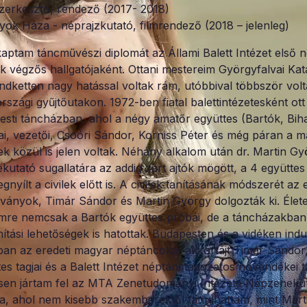
zerkesztő, rendező (2017- 2018)
k Háza - néprajzkutató, filmrendező (2018 – jelenleg)
aptam táncművészi diplomát az Állami Balett Intézet első 
k végzős hallgatójaként. Ottani mestereim Györgyfalvai Kat
ndketten nagy hatással voltak rám, utóbbival többször volt
szági gyűjtőutakon. 1972-ben fiatal balettintézetesként ott
esti táncházban, ahol a négy amatőr együttes (Bartók, Biha
jai, vezetői, Csoóri Sándor, Korniss Péter és még páran a m
iek közül is jelen voltak. Néhány alkalom után dr. Martin G
kutató sugallatára az addig zárt ajtók mögött, a 4 együttes
nyílt a civilek előtt is. A civilek tanításának módszerét az
ítványok, Timár Sándor és Martin György dolgozták ki. Élet
mre nemcsak a Bartók együttes próbái, de a táncházakban
anítási lehetőségek is hatottak. Budapesten és a vidéken indu
an az eredeti magyar néptáncokat akkortájt Timár Sándor,
s tagjai és a Balett Intézet néptánctagozatos növendékei ta
en jártam fel az MTA Zenetudományi Intézete Népzeneku
a, ahol nem kisebb szakemberektől tanulhattam, mint Mart