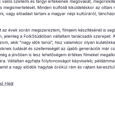
lós szellemi és tárgyi értékeinek megóvását, megörökíté
és megismertetését. Minden külföldi kiküldetéskor az ottan
ni, vagy előadást tartani a magyar népi kultúráról, tánch
et az évek során megszereztem, filmjeim készítésénél is seg
 jelenleg a FolkStúdióban vállaltam tanácsadói szerepet. 
, akik ”nagy idők tanúi”, hisz valamikor olyan kutatókka
knek tudását és szellemiségét az újabb generációk már csa
ég a jövőben is lesz lehetőségem értékes filmeket megalk
. Vállaltan egyfajta folytonosságot képviselek; példámmal
 amit a nagy elődök hagytak örökül rám és rajtam keresztül
nó Hédi