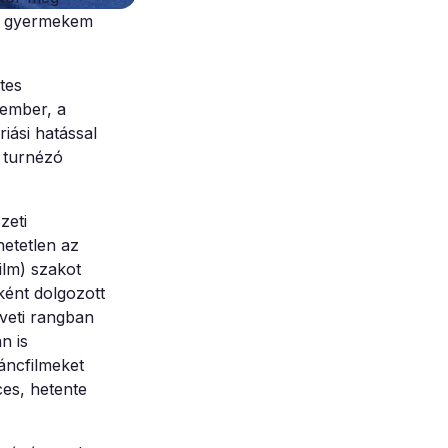
ét gyermekem
tes
kember, a
iási hatással
 turnézó
zeti
hetetlen az
ilm) szakot
ként dolgozott
veti rangban
n is
áncfilmeket
ces, hetente