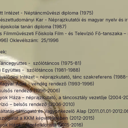
ett Intézet - Néptáncművészi diploma (1975)
észettudományi Kar - Néprajzkutatói és magyar nyelv és i
épiskolai tanári diploma (1987)
s Filmművészeti Főiskola Film - és Televízió Fő-tanszaka –
996) Oklevélszám: 25/1996
ek:
áncegyüttes - szólótáncos (1975-81)
i Együttes - szólótáncos (1981-1988)
elődési Intézet – néprajzkutató, tánc szakreferens (1988
Magyar Adás - vendég rendező (1993-1996)
külsős rendező (1996-2006)
k Háza – néprajzkutató, a táncosztály vezetője (2004-2
ízió – belsős rendező (2006-2010)
áltatás-támogató és Vagyonkezelő Alap (2011.01.01-2012.0
lszolgálat a KKM képviseletében (2012-2015)
k Háza - táncfolklorista (2015-2016)