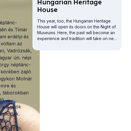
Hun­gari­an Her­it­age
House
This year, too, the Hungarian Heritage
néptánc-
House will open its doors on the Night of
alin és Timár
Museums. Here, the past will become an
am erdélyi és
experience and tradition will take on new
 voltam az
meaning. The Buda Vigadó building will
ri, Vadrózsák,
be open for exploration from the attic to
the cellar.
agyar ún. népi
yörgy néptánc-
 körében zajló
 egykori Molnár
emre és
, táborokban
ló
 a Bartók
nították.
tató
in György,