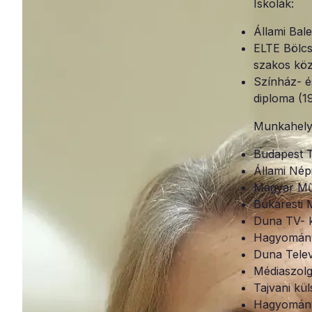
Iskolák:
Állami Bal
ELTE Bölcs
szakos köz
Színház- é
diploma (1
Munkahely
Budapest T
Állami Nép
Magyar Műv
Bukaresti 
Duna TV- 
Hagyományo
Duna Telev
Médiaszolg
Tajvani kü
Hagyományo