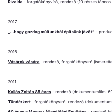
Rivalda
-
forgatókönyvíró, rendező (10 részes tánco
2017
„…hogy gazdag múltunkból építsünk jövőt”
-
produc
2016
Vásárok vására
-
rendező, forgatókönyvíró (ismeretter
2011
Kallós Zoltán 85 éves
- rendező (dokumentumfilm, 60
Tündérkert -
forgatókönyvíró, rendező (dokumentumf
60 éves a Magyar Állami Népi Együttes
-
rendező (d