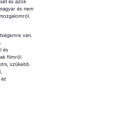
sét és azok
i magyar és nem
ázmozgalomról.
ítségemre van.
A
l és
k filmről
otni, szűkebb
,
 az