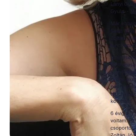
Lányi Gusz
Gyula. -
M
Már ebben 
Sebő Együt
Zoltán „Ba
táncházak
16 évesen j
pártfogásá
feleségéve
gyűjtéseke
néprajzi d
táncházaso
kötöttem.
6 évig a B
voltam. Ez
csoportot,
Zoltán Józ