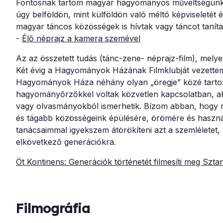
Fontosnak tartom magyar hagyományos műveltségünk va
úgy belföldön, mint külföldön való méltó képviseletét 
magyar táncos közösségek is hívtak vagy táncot taníta
-
Élő néprajz a kamera szemével
Az az összetett tudás (tánc-zene- néprajz-film), mely
Két évig a Hagyományok Házának Filmklubját vezettem,
Hagyományok Háza néhány olyan „öregje” közé tartozom
hagyományőrzőkkel voltak közvetlen kapcsolatban, aki
vagy olvasmányokból ismerhetik. Bízom abban, hogy m
és tágabb közösségeink épülésére, örömére és hasznára
tanácsaimmal igyekszem átörökíteni azt a szemléletet,
elkövetkező generációkra.
Öt Kontinens: Generációk történetét filmesíti meg Szta
Filmográfia