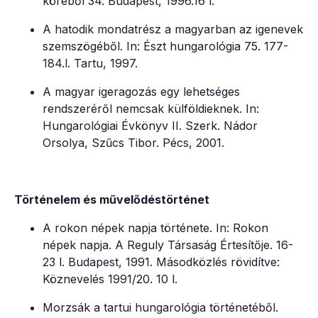
köréből 34. Budapest, 1996.16 l.
A hatodik mondatrész a magyarban az igenevek
szemszögéből. In: Észt hungarológia 75. 177-
184.l. Tartu, 1997.
A magyar igeragozás egy lehetséges
rendszeréről nemcsak külföldieknek. In:
Hungarológiai Évkönyv II. Szerk. Nádor
Orsolya, Szűcs Tibor. Pécs, 2001.
Történelem és művelődéstörténet
A rokon népek napja története. In: Rokon
népek napja. A Reguly Társaság Értesítője. 16-
23 l. Budapest, 1991. Másodközlés rövidítve:
Köznevelés 1991/20. 10 l.
Morzsák a tartui hungarológia történetéből.