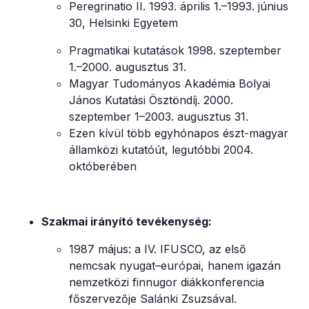
Peregrinatio II. 1993. április 1.–1993. június
30, Helsinki Egyetem
Pragmatikai kutatások 1998. szeptember
1.–2000. augusztus 31.
Magyar Tudományos Akadémia Bolyai
János Kutatási Ösztöndíj. 2000.
szeptember 1–2003. augusztus 31.
Ezen kívül több egyhónapos észt-magyar
államközi kutatóút, legutóbbi 2004.
októberében
Szakmai irányító tevékenység:
1987 május: a IV. IFUSCO, az első
nemcsak nyugat–európai, hanem igazán
nemzetközi finnugor diákkonferencia
főszervezője Salánki Zsuzsával.