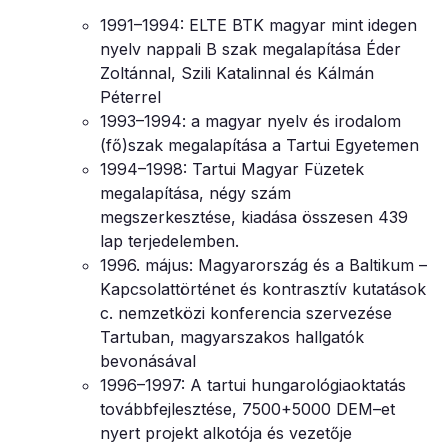
1991–1994: ELTE BTK magyar mint idegen
nyelv nappali B szak megalapítása Éder
Zoltánnal, Szili Katalinnal és Kálmán
Péterrel
1993–1994: a magyar nyelv és irodalom
(fő)szak megalapítása a Tartui Egyetemen
1994–1998: Tartui Magyar Füzetek
megalapítása, négy szám
megszerkesztése, kiadása összesen 439
lap terjedelemben.
1996. május: Magyarország és a Baltikum –
Kapcsolattörténet és kontrasztív kutatások
c. nemzetközi konferencia szervezése
Tartuban, magyarszakos hallgatók
bevonásával
1996–1997: A tartui hungarológiaoktatás
továbbfejlesztése, 7500+5000 DEM–et
nyert projekt alkotója és vezetője