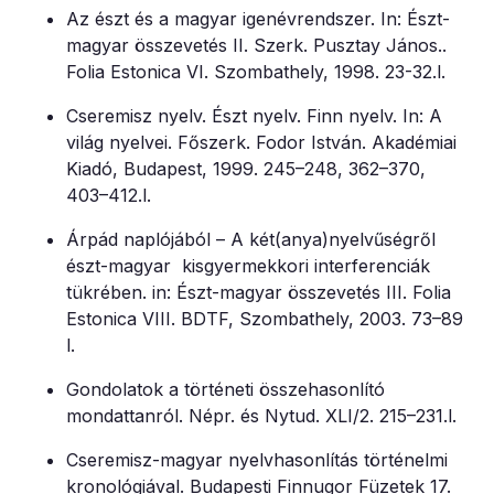
Az észt és a magyar igenévrendszer. In: Észt-
magyar összevetés II. Szerk. Pusztay János..
Folia Estonica VI. Szombathely, 1998. 23-32.l.
Cseremisz nyelv. Észt nyelv. Finn nyelv. In: A
világ nyelvei. Főszerk. Fodor István. Akadémiai
Kiadó, Budapest, 1999. 245–248, 362–370,
403–412.l.
Árpád naplójából – A két(anya)nyelvűségről
észt-magyar kisgyermekkori interferenciák
tükrében. in: Észt-magyar összevetés III. Folia
Estonica VIII. BDTF, Szombathely, 2003. 73–89
l.
Gondolatok a történeti összehasonlító
mondattanról. Népr. és Nytud. XLI/2. 215–231.l.
Cseremisz-magyar nyelvhasonlítás történelmi
kronológiával. Budapesti Finnugor Füzetek 17.