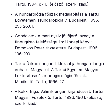
Tartu, 1994. 87 l. (előszó, szerk, kiad.)
A hungarológia főszak megalapítása a Tartui
Egyetemen. Hungarológia 7. Budapest, 1995.
255-263. l.
Gondolatok a mari nyelv jövőjéről avagy a
finnugrista felelőssége. In: Ünnepi könyv
Domokos Péter tiszteletére. Budapest, 1996.
196-200 l.
Tartu Ülikooli ungari lektoraat ja hungaroloogia
eriharu. Magyarul: A Tartui Egyetem Magyar
Lektorátusa és a hungarológia főszak.
Mindkettõ: Tartu, 1996. 27 l.
– Kukk, Inga: Valimik ungari kirjandusest. Tartui
Magyar Füzetek 5. Tartu, 1996. 196 l. (előszó,
szerk, kiad.)