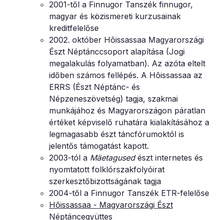
2001-től a Finnugor Tanszék finnugor,
magyar és közismereti kurzusainak
kreditfelelőse
2002. október Hõissassaa Magyarországi
Észt Néptánccsoport alapítása (Jogi
megalakulás folyamatban). Az azóta eltelt
időben számos fellépés. A Hõissassaa az
ERRS (Észt Néptánc- és
Népzeneszövetség) tagja, szakmai
munkájához és Magyarországon páratlan
értéket képviselő ruhatára kialakításához a
legmagasabb észt táncfórumoktól is
jelentős támogatást kapott.
2003-tól a
Mäetagused
észt internetes és
nyomtatott folklórszakfolyóirat
szerkesztőbizottságának tagja
2004-től a Finnugor Tanszék ETR-felelőse
Hõissassaa - Magyarországi Észt
Néptáncegyüttes