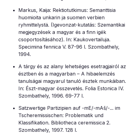
Markus, Kaija: Rektiotutkimus: Semanttisia
huomioita unkarin ja suomen verbien
ryhmittelystä. (Igevonzat-kutatás: Szemantikai
megjegyzések a magyar és a finn igék
csoportosításához). In: Kaukovertailuja.
Specimina fennica V. 87-96 l. Szombathely,
1994.
A tárgy és az alany lehetséges esetragjairól az
észtben és a magyarban – A hibaelemzés
tanulságai magyarul tanuló észtek munkáiban.
In: Észt-magyar összevetés. Folia Estonica IV.
Szombathely, 1996. 69-77 l.
Satzwertige Partizipien auf -mE/-mAš/-... im
Tscheremissischen: Problematik und
Klassifikation. Bibliotheca ceremissica 2.
Szombathely, 1997. 128 l.