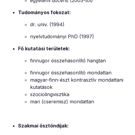
egyetemi docens (2003-tól)
Tudományos fokozat:
dr. univ. (1994)
nyelvtudományi PhD (1997)
Fő kutatási területek:
finnugor összehasonlító hangtan
finnugor összehasonlító mondattan
magyar-finn-észt kontrasztív mondattani
kutatások
szociolingvisztika
mari (cseremisz) mondattan
Szakmai ösztöndíjak: