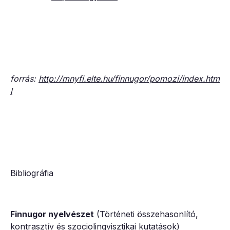
forrás:
http://mnyfi.elte.hu/finnugor/pomozi/index.htm
l
Bibliográfia
Finnugor nyelvészet
(Történeti összehasonlító,
kontrasztív és szociolingvisztikai kutatások)