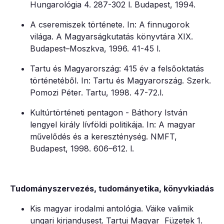
Hungarológia 4. 287-302 l. Budapest, 1994.
A cseremiszek története. In: A finnugorok
világa. A Magyarságkutatás könyvtára XIX.
Budapest–Moszkva, 1996. 41-45 l.
Tartu és Magyarország: 415 év a felsőoktatás
történetéből. In: Tartu és Magyarország. Szerk.
Pomozi Péter. Tartu, 1998. 47-72.l.
Kultúrtörténeti pentagon - Báthory István
lengyel király lívföldi politikája. In: A magyar
művelődés és a kereszténység. NMFT,
Budapest, 1998. 606–612. l.
Tudományszervezés, tudományetika, könyvkiadás
Kis magyar irodalmi antológia. Väike valimik
ungari kirjandusest. Tartui Magyar Füzetek 1.