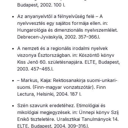
Budapest, 2002. 100 l.
Az anyanyelvtől a félnyelvűség felé – A
nyelvvesztés egy sajátos formája ellen. in:
Hungarológia és dimenzionális nyelvszemlélet.
Debrecen-Jyväskylä, 2002. 357–366.l.
A nemzeti és a regionális irodalmi nyelvek
viszonya Észtországban. in: Köszöntõ könyv
Kiss Jenõ 60. születésnapjára. ELTE, Budapest,
2003. 457–465.l.
– Markus, Kaija: Rektiosanakirja suomi-unkari-
suomi. (Finn-magyar vonzatszótár). Finn
Lectura, Helsinki, 2004. 187 l.
Szén szavunk eredetéhez. Etimológiai és
mikológiai megjegyzések. in: Ünnepi könyv Szíj
Enikõ tiszteletére. Uralisztikai Tanulmányok 14.
ELTE, Budapest, 2004. 309–316.l.