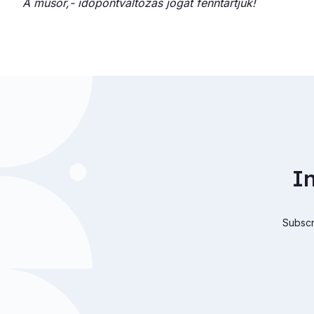
A műsor,- időpontváltozás jogát fenntartjuk!
I
Subscri