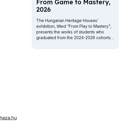
From Game to Mas­tery,
2026
The Hungarian Heritage Houses’
exhibition, titled “From Play to Mastery",
presents the works of students who
graduated from the 2024-2026 cohorts
of the folk crafts vocational training
programs.
haza.hu