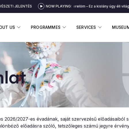
ÉSZETI JELENTÉS
Szerelöm, szerelöm – Ez a kislány úgy éli világ
NOW PLAYING:
DISPLAY SUBMENU
DISPLAY SUBMENU
DISPLAY 
OUT US
PROGRAMMES
SERVICES
MUSEU
­lat
 2026/2027-es évadának, saját szervezésű előadásaiból 
lönböző előadásra szóló, tetszőleges számú jegyre érvén