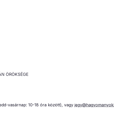
LTÁN ÖRÖKSÉGE
kedd-vasárnap: 10-18 óra között), vagy
jegy@hagyomanyok