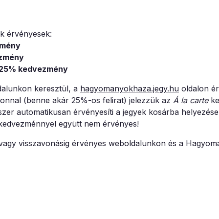
ek érvényesek:
zmény
zmény
25% kedvezmény
alunkon keresztül, a
hagyomanyokhaza.jegy.hu
oldalon ér
ikonnal (benne akár 25%-os felirat) jelezzük az
Á la carte
ke
szer automatikusan érvényesíti a jegyek kosárba helyezése
 kedvezménnyel együtt nem érvényes!
ig, vagy visszavonásig érvényes weboldalunkon és a Hagyo