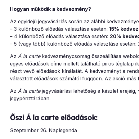
Hogyan működik a kedvezmény?
Az egyidejű jegyvásárlás során az alábbi kedvezmény
– 3 különböző előadás választása esetén:
15% kedve
– 4 különböző előadás választása esetén:
20% kedve
– 5 (vagy több) különböző előadás választása esetén:
Az
Á la carte
kedvezménycsomag összeállítása webold
egyes előadások címe mellett található piros téglalap 
részt vevő előadások kínálatát. A kedvezményt a rend
választott előadások számától függően. Az akció más
Az
Á la carte
jegyvásárlási lehetőség a készlet erejé
jegypénztárában.
Őszi Á la carte előadások:
Szeptember 26. Naplegenda