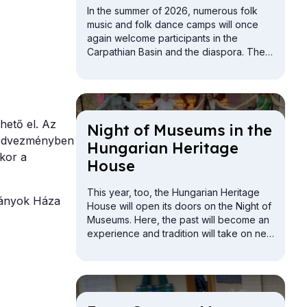
In the summer of 2026, numerous folk
music and folk dance camps will once
again welcome participants in the
Carpathian Basin and the diaspora. The
offerings include camps for children,
youth, adults, and families.
hető el. Az
Night of Mu­seums in the
dvezményben
Hun­gari­an Her­it­age
kor a
House
This year, too, the Hungarian Heritage
mányok Háza
House will open its doors on the Night of
Museums. Here, the past will become an
experience and tradition will take on new
meaning. The Buda Vigadó building will
be open for exploration from the attic to
the cellar.