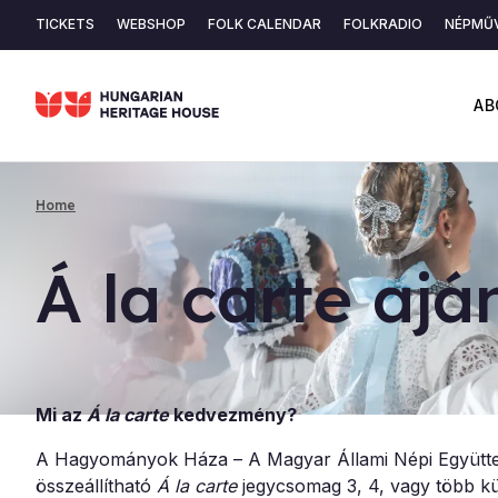
Skip
TICKETS
WEBSHOP
FOLK CALENDAR
FOLKRADIO
NÉPMŰV
to
Secondary
main
content
navigation
AB
Home
Breadcrumb
Á la carte aján
Mi az
Á la carte
kedvezmény?
A Hagyományok Háza – A Magyar Állami Népi Együttes
összeállítható
Á la carte
jegycsomag 3, 4, vagy több kü