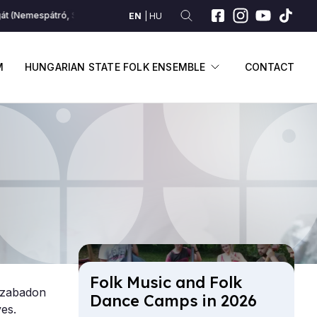
át (Nemespátró, Somogy)
Szerelöm, szerelöm – Ez a kislány úgy éli világ
EN
HU
SUBMENU
DISPLAY SUBME
M
HUNGARIAN STATE FOLK ENSEMBLE
CONTACT
Folk Mu­sic and Folk
szabadon
Dance Camps in 2026
yes.