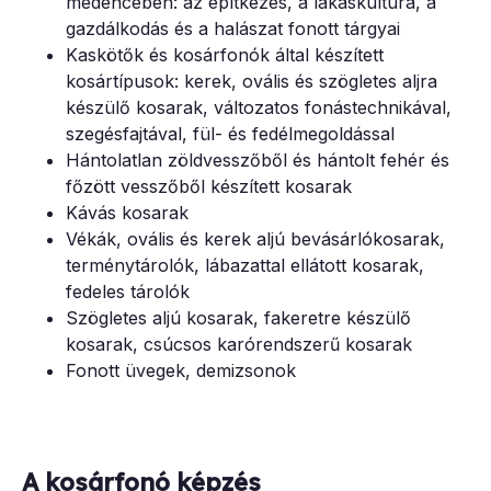
medencében: az építkezés, a lakáskultúra, a
gazdálkodás és a halászat fonott tárgyai
Kaskötők és kosárfonók által készített
kosártípusok: kerek, ovális és szögletes aljra
készülő kosarak, változatos fonástechnikával,
szegésfajtával, fül- és fedélmegoldással
Hántolatlan zöldvesszőből és hántolt fehér és
főzött vesszőből készített kosarak
Kávás kosarak
Vékák, ovális és kerek aljú bevásárlókosarak,
terménytárolók, lábazattal ellátott kosarak,
fedeles tárolók
Szögletes aljú kosarak, fakeretre készülő
kosarak, csúcsos karórendszerű kosarak
Fonott üvegek, demizsonok
A kosárfonó képzés