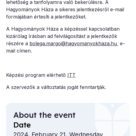
lehetőség a tanfolyamra való bekerülésre. A
Hagyományok Háza a sikeres jelentkezésről e-mail
formájában értesíti a jelentkezőket.
A Hagyományok Háza a képzéssel kapcsolatban
kizárólag írásban ad felvilágosítást a jelentkezők
részére a
bolega.margo@hagyomanyokhaza.hu
e-
mail címen.
Képzési program elérhető
ITT
A szervezők a változtatás jogát fenntartják.
About the event
Date
2024. February 21. Wednesday