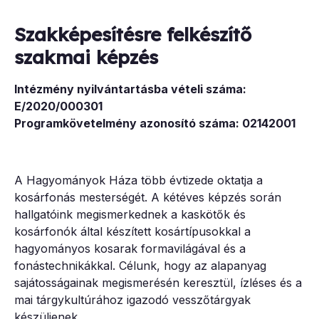
Szakképesítésre felkészítő
szakmai képzés
Intézmény nyilvántartásba vételi száma:
E/2020/000301
Programkövetelmény azonosító száma: 02142001
A Hagyományok Háza több évtizede oktatja a
kosárfonás mesterségét. A kétéves képzés során
hallgatóink megismerkednek a kaskötők és
kosárfonók által készített kosártípusokkal a
hagyományos kosarak formavilágával és a
fonástechnikákkal. Célunk, hogy az alapanyag
sajátosságainak megismerésén keresztül, ízléses és a
mai tárgykultúrához igazodó vesszőtárgyak
készüljenek.