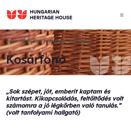
Skip
to
main
content
Hagyományok Háza
Education
Programmes
Breadcrumb
Kosár­fonó
„Sok szépet, jót, emberit kaptam és
kitartást. Kikapcsolódás, feltöltődés volt
számomra a jó légkörben való tanulás.”
(volt tanfolyami hallgató)