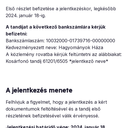
Első részlet befizetése a jelentkezéskor, legkésőbb
2024. január 18-ig.
A tandíjat a következő bankszámlára kérjük
befizetni:
Bankszámlaszám: 10032000-01739716-00000000
Kedvezményezett neve: Hagyományok Háza
A közlemény rovatba kérjük feltüntetni az alábbiakat:
Kosárfonó tandíj 61201/6505 *jelentkező neve*
A jelentkezés menete
Felhívjuk a figyelmet, hogy a jelentkezés a kért
dokumentumok feltöltésével és a tandíj első
részletének befizetésével válik érvényessé.
Jelentkezési határidő vége: 2024. január 18.