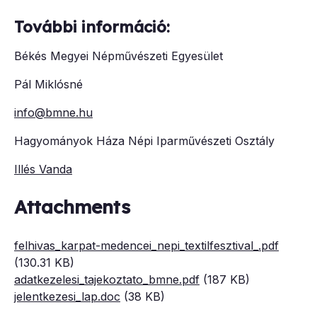
További információ:
Békés Megyei Népművészeti Egyesület
Pál Miklósné
info@bmne.hu
Hagyományok Háza Népi Iparművészeti Osztály
Illés Vanda
Attachments
felhivas_karpat-medencei_nepi_textilfesztival_.pdf
(130.31 KB)
adatkezelesi_tajekoztato_bmne.pdf
(187 KB)
jelentkezesi_lap.doc
(38 KB)