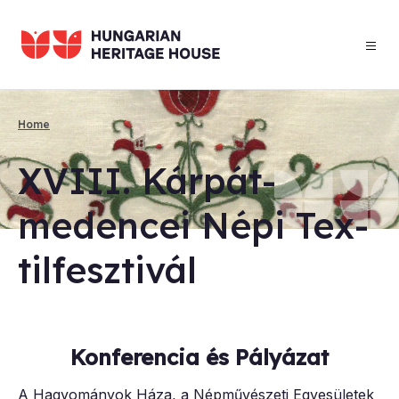
Skip
to
main
content
Home
Breadcrumb
XVIII. Kárpát-
medencei Népi Tex­
til­feszt­ivál
Konferencia és Pályázat
A Hagyományok Háza, a Népművészeti Egyesületek