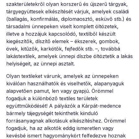
szakterületekről olyan korszerű és újszerű tárgyak,
tárgyegyüttesek elkészítését várjuk, amelyek családi
(ballagás, konfirmálás, diplomaosztó, esküvő stb.) és
társadalmi ünnepeken viselt komplett öltözetek,
illetve a hozzájuk kapcsolódó, textilből készült
kiegészítők, díszítő elemek – ékszerek, gombok,
övek, kitűzők, karkötők, fejfedők stb. –, továbbá
lakástextilek, amelyek ünnepi díszbe öltöztetik a lakás
helyiségeit, az ünnepi asztalt.
Olyan textileket várunk, amelyek az ünnepeken
kiválóan használhatók és viselhetők, alapanyaguk
alapvetően pamut, len vagy gyapjú. Örömmel
fogadjuk a különböző textiles területek
együttműködését! A pályázók a Kárpát-medence
bármely tájegységét tekinthetik kiinduló
forrásanyagnak alkotásuk elkészítéshez. Örömmel
fogadjuk, ha az alkotók eddig ismeretlen vagy
kevésbé ismert hagyománykört felfedezve hoznak