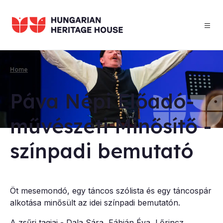
Skip to main content
Breadcrumb
Home
Páva Népi Előadó-
művész­eti Minősítő -
szín­padi be­mutató
Öt mesemondó, egy táncos szólista és egy táncospár
alkotása minősült az idei színpadi bemutatón.
A zsűri tagjai - Dala Sára, Fábián Éva, Lőrincz