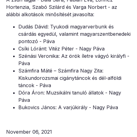
Hortenzia, Szabó Szilárd és Varga Norbert - az
alábbi alkotások minősítését javasolta:
Dudás Dávid: Tyukodi magyarverbunk és
csárdás egyedül, valamint magyarszentbenedeki
pontozó - Páva
Csíki Lóránt: Vitéz Péter - Nagy Páva
Szénási Veronika: Az örök íletre vágyó királyfi -
Páva
Számfira Máté – Számfira Nagy Zita:
Kiskundorozsmai cigánytáncok és dél-alföldi
táncok - Páva
Dóra Áron: Muzsikálni tanuló állatok - Nagy
Páva
Bukovics János: A varjúkirály - Nagy Páva
November 06, 2021